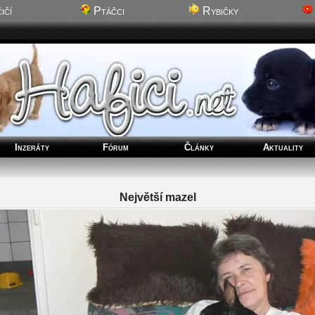
ičí
Ptáčci
Rybičky
Inzeráty
Fórum
Články
Aktuality
Největší mazel