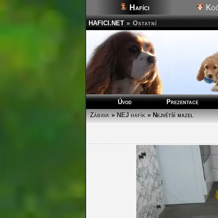
Hafíci
Koč
HAFICI.NET
»
Ostatní
Úvod
Prezentace
Zábava
»
NEJ hafík
» Největší mazel