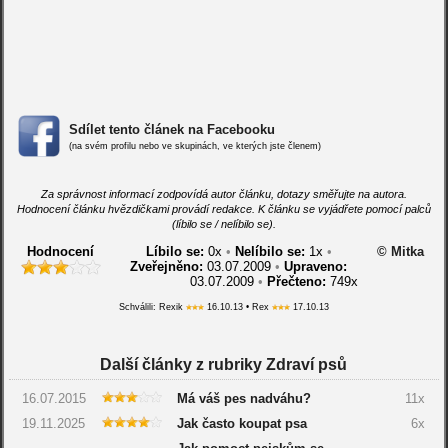
Sdílet tento článek na Facebooku
(na svém profilu nebo ve skupinách, ve kterých jste členem)
Za správnost informací zodpovídá autor článku, dotazy směřujte na autora.
Hodnocení článku hvězdičkami provádí redakce. K článku se vyjádřete pomocí palců
(líbilo se / nelíbilo se).
Hodnocení
Líbilo se:
0
x
•
Nelíbilo se:
1
x
•
© Mitka
Zveřejněno:
03.07.2009
•
Upraveno:
03.07.2009
•
Přečteno:
749x
Schválili: Rexik
16.10.13 • Rex
17.10.13
Další články z rubriky Zdraví psů
16.07.2015
Má váš pes nadváhu?
11x
19.11.2025
Jak často koupat psa
6x