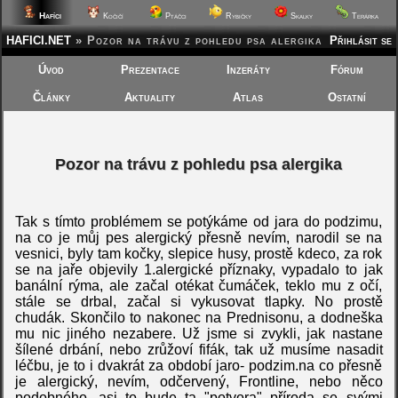
Hafíci
Kočičí
Ptáčci
Rybičky
Skalky
Terárka
HAFICI.NET
»
Pozor na trávu z pohledu psa alergika
Přihlásit se
Úvod
Prezentace
Inzeráty
Fórum
Články
Aktuality
Atlas
Ostatní
Pozor na trávu z pohledu psa alergika
Tak s tímto problémem se potýkáme od jara do podzimu,
na co je můj pes alergický přesně nevím, narodil se na
vesnici, byly tam kočky, slepice husy, prostě kdeco, za rok
se na jaře objevily 1.alergické příznaky, vypadalo to jak
banální rýma, ale začal otékat čumáček, teklo mu z očí,
stále se drbal, začal si vykusovat tlapky. No prostě
chudák. Skončilo to nakonec na Prednisonu, a dodneška
mu nic jiného nezabere. Už jsme si zvykli, jak nastane
šílené drbání, nebo zrůžoví fifák, tak už musíme nasadit
léčbu, je to i dvakrát za období jaro- podzim.na co přesně
je alergický, nevím, odčervený, Frontline, nebo něco
podobného, asi to bude ta "potvora" příroda se svými