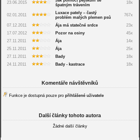
Jak pomoct pejskům se
23.06.2015
18x
špatným trávením
Luxace pately – častý
02.01.2011
767x
problém malých plemen psů
07.12.2011
Ája má statečné srdce
23x
17.07.2012
Pozor na osiny
45x
27.11.2011
Ája
14x
25.11.2011
Ája
25x
27.11.2011
Bady
18x
24.11.2011
Bady - kastrace
18x
Komentáře návštěvníků
Funkce je dostupná pouze pro
přihlášené uživatele
Další články tohoto autora
Žádné další články