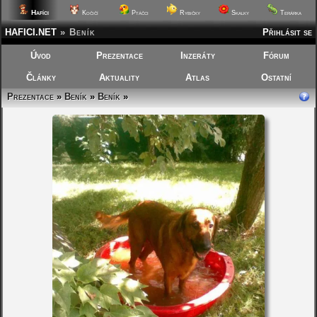
Hafíci
Kočičí
Ptáčci
Rybičky
Skalky
Terárka
HAFICI.NET
»
Beník
Přihlásit se
Úvod
Prezentace
Inzeráty
Fórum
Články
Aktuality
Atlas
Ostatní
Prezentace
»
Beník
»
Beník
»