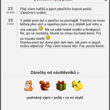
23
Přeji všem hafíků a jejich páníčkům krásné prožití
Vánočních svátků.
12.2024
19
V pátek jsem byl s paničku na prochajdě. Panička se mnou
běžela přes ulici a najednou jsem se jí připletl pod nohy a
7.2010
ona zakopla
. Má na sobě hodně modřin a škrábanců.
No, ani se nezlobila. Akorát se mnou šla hned domů. Prý
se musela ošetřit
.
Dneska jsem byl doma přes den nám, tak jsem si aspoň
trošku odpočinul. Přeji všem krásné léto. Pac posílá Beník.
Dárečky od návštěvníků
podrobný výpis
•
počty
•
co mi chybí