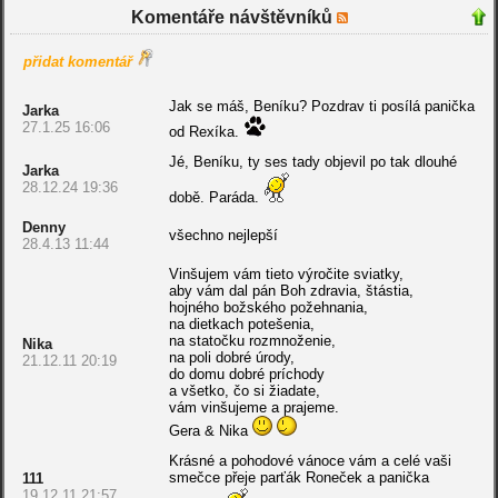
Komentáře návštěvníků
přidat komentář
Jak se máš, Beníku? Pozdrav ti posílá panička
Jarka
27.1.25 16:06
od Rexíka.
Jé, Beníku, ty ses tady objevil po tak dlouhé
Jarka
28.12.24 19:36
době. Paráda.
Denny
všechno nejlepší
28.4.13 11:44
Vinšujem vám tieto výročite sviatky,
aby vám dal pán Boh zdravia, štástia,
hojného božského požehnania,
na dietkach potešenia,
na statočku rozmnoženie,
Nika
na poli dobré úrody,
21.12.11 20:19
do domu dobré príchody
a všetko, čo si žiadate,
vám vinšujeme a prajeme.
Gera & Nika
Krásné a pohodové vánoce vám a celé vaši
smečce přeje parťák Roneček a panička
111
19.12.11 21:57