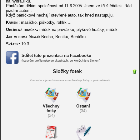
na hydrauliku.
Páníčkům dělám společnost od 11.6.2005. Jsem ze tří štěňátek. Rád
jezdím autem.
Když páníčkové nechají otevřené auto, tak hned nastupuju.
Krmení:
masíčko, piškotky, rohlík ...
Oblíbená hračka:
míček na provázku, plyšové hračky, míček.
Jak mi doma říkají:
Bedno, Beníku, Beníčku
Svátek:
19.3.
Sdílet tuto prezentaci na Facebooku
(na svém profilu nebo ve skupinách, ve kterých jste členem)
Složky fotek
Prezentace je archivována a neobsahuje fotky v plné velikosti
Všechny
Ostatní
fotky
(34)
(34)