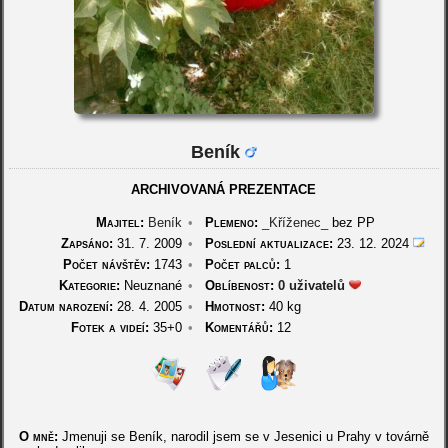
Beník
ARCHIVOVANÁ PREZENTACE
Majitel:
Beník
•
Plemeno:
_Kříženec_
bez PP
Zapsáno:
31. 7. 2009
•
Poslední aktualizace:
23. 12. 2024
Počet návštěv:
1743
•
Počet palců:
1
Kategorie:
Neuznané
•
Oblíbenost:
0 uživatelů
Datum narození:
28. 4. 2005
•
Hmotnost:
40 kg
Fotek a videí:
35+0
•
Komentářů:
12
O mně:
Jmenuji se Beník, narodil jsem se v Jesenici u Prahy v továrně