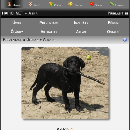
Hafíci
Kočičí
Ptáčci
Rybičky
Skalky
Terárka
HAFICI.NET
»
Aska
Přihlásit se
Úvod
Prezentace
Inzeráty
Fórum
Články
Aktuality
Atlas
Ostatní
Prezentace
»
Deuska
»
Aska
»
Aska