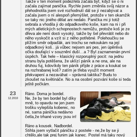
Takže v ten moment podezřelá začala být, když se o ni
začala zajímat panička. Rychle jsem změnila svůj názor a
přehodnotila jsem své rozhodnutí dál se jí nezabývat a
začala jsem o ní alespoň přemýšlet, protože v ten okamžik
se taky nic jiného dělat ani nedalo. Panička mi ji totiž
sebrala a vhodila ji do odpadkového koše, kam na ni i při
mých atletických schopnostech nemůžu, protože koš je ze
dřeva ale není dosti vysoký, takže by šel převrátit nebo do
něho vyskočit a vzít si z něho potřebné. Polehoučku se
plížím směr odpaďák, ani trochu se nekoukám na její
odpadkový koš.. já vůbec nejsem ani pes, jen úpěnlivá
očka doufající v souznění duší…a ? Byl zaznamenán první
úspěch. Tak hele – klasický rozporuplný pocit: na jednu
stranu byla potěšena, že uklízí páník a ne ona, ale na
druhou fuj, kdovíkdy ten páník příjde z práce a koukat se
na rozhrabanej koš? zatím je třeba využít moment
překvapení a nezaváhat – správná taktika? Budu to
zkoušet na květináče. No a na osobní pozvání koše si teda
ještě počkám.
23
Ráno. Doma je bordel.
Ne, že by ten bordel byl díky
12.2010
mně, to opavdu ne jen jsem
trošku vylepšila koberec, no
né, sama pánička nedávno
četla,že trhané vzory jsou in!
Ráno a kousek. Nadbordel.
Stihla jsem vytlačit páničku z postele - ne,že by se ji
chtělo,ale tak prej funim jak kanec. Postel má taky nový