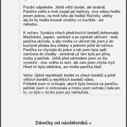
Pozdní odpoledne. Ještě větší bordel, ale dvakrát.
Panička vařila a mně zaujali její bačkory, sice sebou hodila
jenom jednou, na mně toho ale hodila! Ručníky, utěrky -
ale,že by hodila kousek omáčky co kuchtila - ani
náhodou...
K večeru. Syntéza všech předchozích bordelů dohromady.
Mazlinkání, papání, spinkání a po spinkátí uklízení - teda
panička uklízela, a aby mněla co uklízet tak jsem jí do
kuchyně přidala dva indiány a jednoho ještě do ložnice.
Panička se chystala do práce a tak jsem byla opět
zamčena do chodby - tentokrát už tam byla jen plína,
misky a pelíšek. Ještě před odchodem jsem se šla
vyvenčit - moc sněhu tu není, ale zato jsem chytla myš.
Hned mi byla odebrána, asi mněla panička hlad.
Večer. Úplně největšejší bordel ze všech bordelů a ještě
větších bordelů a největších bordelů vůbec.
Pořádně jsem si schrupla, abych byla čerstvá na paničku-
pelíšek jsem si rozkousala a misku jsem sežrala ( teda jen
to, co bylo v ni) Ani jsem prý nekňučela...
Dárečky od návštěvníků