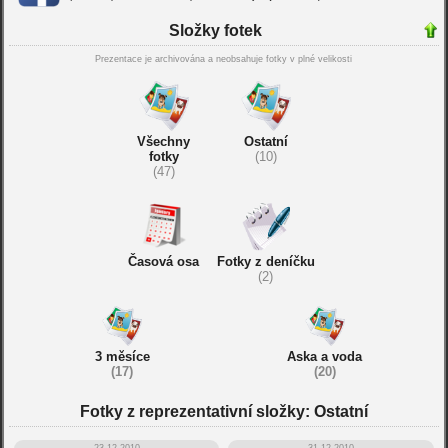
Složky fotek
Prezentace je archivována a neobsahuje fotky v plné velikosti
Všechny
Ostatní
fotky
(10)
(47)
Časová osa
Fotky z deníčku
(2)
3 měsíce
Aska a voda
(17)
(20)
Fotky z reprezentativní složky: Ostatní