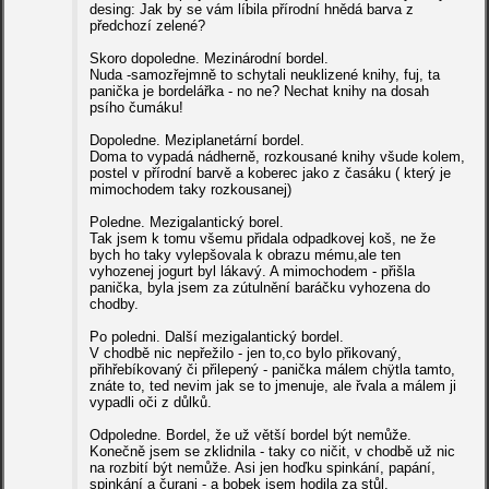
desing: Jak by se vám líbila přírodní hnědá barva z
předchozí zelené?
Skoro dopoledne. Mezinárodní bordel.
Nuda -samozřejmně to schytali neuklizené knihy, fuj, ta
panička je bordelářka - no ne? Nechat knihy na dosah
psího čumáku!
Dopoledne. Meziplanetární bordel.
Doma to vypadá nádherně, rozkousané knihy všude kolem,
postel v přírodní barvě a koberec jako z časáku ( který je
mimochodem taky rozkousanej)
Poledne. Mezigalantický borel.
Tak jsem k tomu všemu přidala odpadkovej koš, ne že
bych ho taky vylepšovala k obrazu mému,ale ten
vyhozenej jogurt byl lákavý. A mimochodem - přišla
panička, byla jsem za zútulnění baráčku vyhozena do
chodby.
Po poledni. Další mezigalantický bordel.
V chodbě nic nepřežilo - jen to,co bylo přikovaný,
přihřebíkovaný či přilepený - panička málem chÿtla tamto,
znáte to, ted nevim jak se to jmenuje, ale řvala a málem ji
vypadli oči z důlků.
Odpoledne. Bordel, že už větší bordel být nemůže.
Konečně jsem se zklidnila - taky co ničit, v chodbě už nic
na rozbití být nemůže. Asi jen hoďku spinkání, papání,
spinkání a čurani - a bobek jsem hodila za stůl.