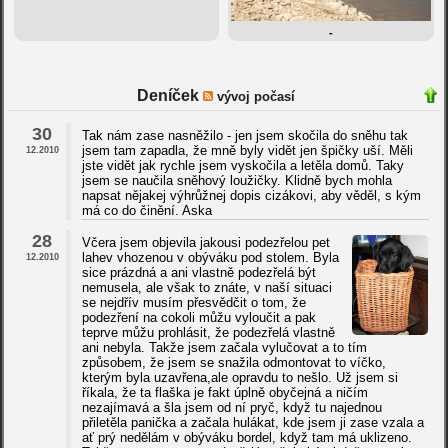
-
Deníček
vývoj počasí
30
Tak nám zase nasněžilo - jen jsem skočila do sněhu tak
jsem tam zapadla, že mně byly vidět jen špičky uší. Měli
12.2010
jste vidět jak rychle jsem vyskočila a letěla domů. Taky
jsem se naučila sněhový loužičky. Klidně bych mohla
napsat nějakej výhrůžnej dopis cizákovi, aby věděl, s kým
má co do činění. Aska
28
Včera jsem objevila jakousi podezřelou pet
lahev vhozenou v obýváku pod stolem. Byla
12.2010
sice prázdná a ani vlastně podezřelá být
nemusela, ale však to znáte, v naší situaci
se nejdřív musím přesvědčit o tom, že
podezření na cokoli můžu vyloučit a pak
teprve můžu prohlásit, že podezřelá vlastně
ani nebyla. Takže jsem začala vylučovat a to tím
způsobem, že jsem se snažila odmontovat to víčko,
kterým byla uzavřena,ale opravdu to nešlo. Už jsem si
říkala, že ta flaška je fakt úplně obyčejná a ničím
nezajímavá a šla jsem od ní pryč, když tu najednou
přiletěla panička a začala hulákat, kde jsem ji zase vzala a
ať prý nedělám v obýváku bordel, když tam má uklizeno.