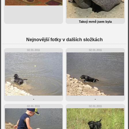
Takoý mrně jsem byla
Nejnovější fotky v dalších složkách
02.01.2011
02.01.2011
-
-
02.01.2011
02.01.2011