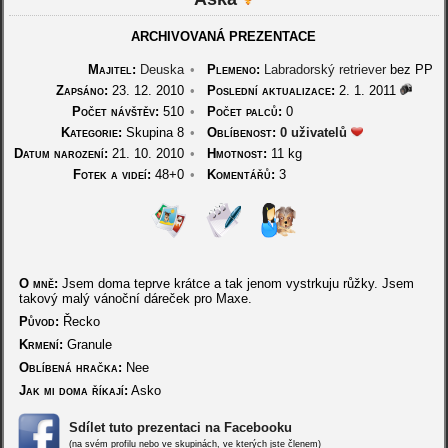
ARCHIVOVANÁ PREZENTACE
Majitel:
Deuska
•
Plemeno:
Labradorský retriever
bez PP
Zapsáno:
23. 12. 2010
•
Poslední aktualizace:
2. 1. 2011
Počet návštěv:
510
•
Počet palců:
0
Kategorie:
Skupina 8
•
Oblíbenost:
0 uživatelů
Datum narození:
21. 10. 2010
•
Hmotnost:
11 kg
Fotek a videí:
48+0
•
Komentářů:
3
O mně:
Jsem doma teprve krátce a tak jenom vystrkuju růžky. Jsem
takový malý vánoční dáreček pro Maxe.
Původ:
Řecko
Krmení:
Granule
Oblíbená hračka:
Nee
Jak mi doma říkají:
Asko
Sdílet tuto prezentaci na Facebooku
(na svém profilu nebo ve skupinách, ve kterých jste členem)