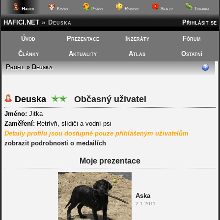
Hafíci
Kočičí
Ptáčci
Rybičky
Skalky
Terárka
HAFICI.NET
»
Deuska
Přihlásit se
Úvod
Prezentace
Inzeráty
Fórum
Články
Aktuality
Atlas
Ostatní
Profil » Deuska
Deuska
Občasný uživatel
Jméno:
Jitka
Zaměření:
Retrívři, slídiči a vodní psi
Detaily profilu jsou dostupné pouze přihlášeným uživatelům
zobrazit podrobnosti o medailích
Moje prezentace
Aska
2.1.2011