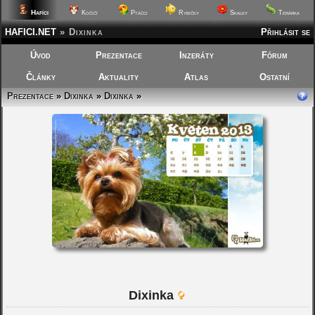
Hafíci
Kočičí
Ptáčci
Rybičky
Skalky
Terárka
HAFICI.NET
»
Dixinka
Přihlásit se
Úvod
Prezentace
Inzeráty
Fórum
Články
Aktuality
Atlas
Ostatní
Prezentace
»
Dixinka
»
Dixinka
»
Dixinka