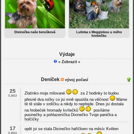
Dixinečka naše berušková
Lulinka s Megginkou u mého
hrobečku
Výdaje
» Zobrazit «
Deníček
vývoj počasí
25
Zlatínko moje milované
za 2 hodinky to budou
5.2013
přesně dva ročky co jsi mně opustila na věčnost
Máme
tě tě stále v srdíčku a nikdy to nepřejde. Dnes jsi dostala
na hrobeček hromady kvítečků
posíláme
pusinečky a pohlazeníčka Dixinečko Tvoje panička a
holčičky
17
opět jsi se stala Dixinečko hafíčkem na měsíc Květen
5.2013