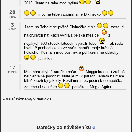
2013. Jsem na tebe moc pyšná
28
moc na tebe vzpomínáme Dixinečko
4.2013
3
Jsem na Tebe moc pyšná Dixinečko moje
zase jsi
3.2013
na druhých hafíkách vyhrála pejska měsíce
z
nějakých 600 stovek foteček, vybrali Tebe
Tak ráda
bych tě pochochovala ve svém náručí, moje krásná
holčičko. Posílám moc pusinek a pohlazení na obláčky
panička
17
Moc nám chybíš srdíčko naše
Megginka se Ti začíná
11.2012
neuvěřitelně podobat! stále je mi v patách, lehává na mém
klíně zrovínky jako ty. Posíláme moc pusinek do nebíčka
za tebou Dixinečko
panička s Meg a Agitou
» další záznamy v deníčku
Dárečky od návštěvníků