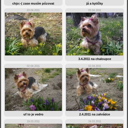
chjo:-( zase musím pózovat
já a kytičky
03.04.2011
03.04.2011
3.4.2011 na chaloupce
02.04.2011
02.04.2011
uf to je vedro
2.4.2011 na zahrádce
19.03.2011
19.03.2011