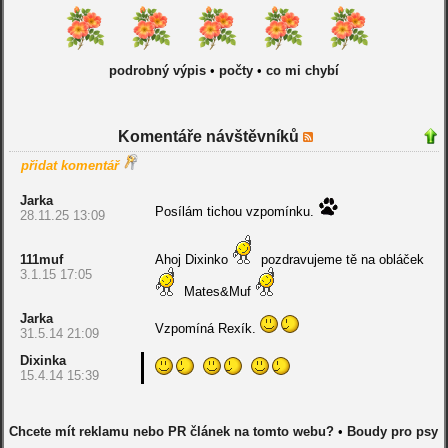
podrobný výpis
•
počty
•
co mi chybí
Komentáře návštěvníků
přidat komentář
Jarka
Posílám tichou vzpomínku.
28.11.25 13:09
111muf
Ahoj Dixinko
pozdravujeme tě na obláček
3.1.15 17:05
Mates&Muf
Jarka
Vzpomíná Rexík.
31.5.14 21:09
Dixinka
15.4.14 15:39
Chcete mít reklamu nebo PR článek na tomto webu?
•
Boudy pro psy