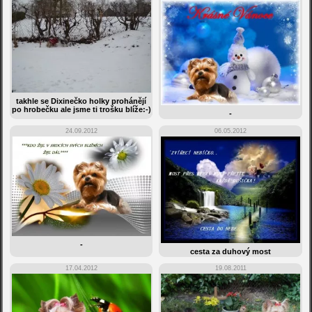
takhle se Dixinečko holky prohánějí
po hrobečku ale jsme ti trošku blíže:-)
-
24.09.2012
06.05.2012
-
cesta za duhový most
17.04.2012
19.08.2011