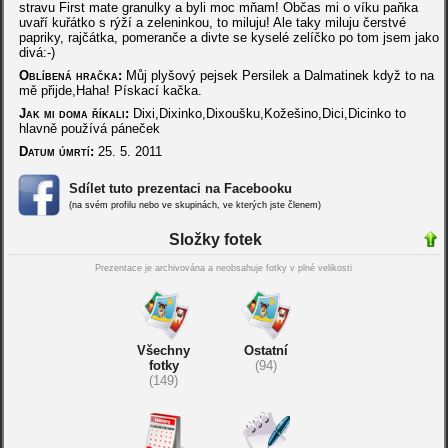
stravu First mate granulky a byli moc mňam! Občas mi o víku paňka
uvaří kuřátko s rýží a zeleninkou, to miluju! Ale taky miluju čerstvé
papriky, rajčátka, pomeranče a divte se kyselé zelíčko po tom jsem jako
divá:-)
Oblíbená hračka:
Můj plyšový pejsek Persilek a Dalmatinek když to na
mě přijde,Haha! Pískací kačka.
Jak mi doma říkali:
Dixi,Dixinko,Dixoušku,Kožešino,Dici,Dicinko to
hlavně používá páneček
Datum úmrtí:
25. 5. 2011
Sdílet tuto prezentaci na Facebooku
(na svém profilu nebo ve skupinách, ve kterých jste členem)
Složky fotek
Prezentace je archivována a neobsahuje fotky v plné velikosti
Všechny
Ostatní
fotky
(94)
(149)