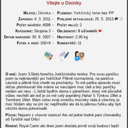
Vítejte u Dixinky
Majitel:
Dixinka
•
Plemeno:
Yorkšírský terier
bez PP
Zapsáno:
4. 3. 2011
•
Poslední aktualizace:
25. 5. 2013
Počet návštěv:
4099
•
Počet palců:
2
Kategorie:
Skupina 3
•
Oblíbenost:
0 uživatelů
Datum narození:
30. 8. 2007
•
Hmotnost:
2.95 kg
Fotek a videí:
150+8
•
Komentářů:
11
O mně:
Jsem 3,5letá fenečka Jorkšírského teriéra. Pro svou paničku
jsem ta nejkrásnější psí holčička! Pěkně rozmazlená, na paničce
závislá a pěkně líná chodit na procházky. To mě paňka opravdu musí
občas přemlouvat! Ale máme se navzájem moc rádi a bez paničky
nedám ani ránu :-) Ještě bydlím doma s pánečkem, který mě původně
vůbec nechtěl ale teď je ze mě celý poprděný,Haha! S Týnkou 19let a
Tomíkem 16let. Mám celou svoji smečku mocinky ráda a všechny je
moc hlídám aby se jim nic nepřihodilo ale dá to pěknou fušku aby byli
všichni doma pohromadě.
Původ:
Nejsem z chovné stanice! Ale od jedné hodné paní chovatelky
od Tyniště nad Orlicí
Krmení:
Royal Canin ale dnes jsem dostala prvně svoji budoucí lepší