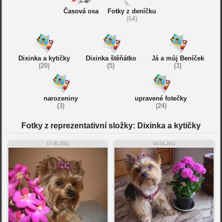
Časová osa
Fotky z deníčku
(64)
Dixinka a kytičky
Dixinka štěňátko
Já a můj Beníček
(20)
(5)
(3)
narozeniny
upravené fotečky
(3)
(24)
Fotky z reprezentativní složky: Dixinka a kytičky
17.05.2011
04.04.2011