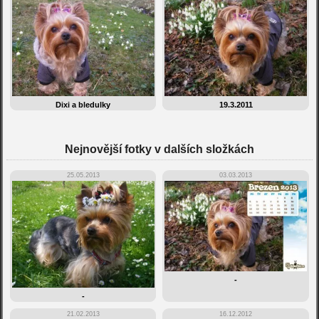
Dixi a bledulky
19.3.2011
Nejnovější fotky v dalších složkách
25.05.2013
03.03.2013
-
-
21.02.2013
16.12.2012