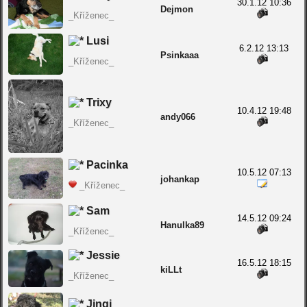
30.1.12 10:36
Dejmon
_Kříženec_
Lusi
6.2.12 13:13
Psinkaaa
_Kříženec_
Trixy
10.4.12 19:48
andy066
_Kříženec_
Pacinka
10.5.12 07:13
johankap
_Kříženec_
Sam
14.5.12 09:24
Hanulka89
_Kříženec_
Jessie
16.5.12 18:15
kiLLt
_Kříženec_
Jingi