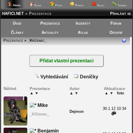
Hafíci
Kočičí
Ptáčci
Rybičky
Skalky
Terárka
HAFICI.NET
»
Prezentace
Přihlásit se
Úvod
Prezentace
Inzeráty
Fórum
Články
Aktuality
Atlas
Ostatní
Prezentace
» _Kříženec_
Vyhledávání
Deníčky
Náhled
Prezentace
Autor
Aktualizace
▲
▼
▲
▼
▲
▼
foto
Mike
30.1.12 10:34
Dejmon
_Kříženec_
Benjamin