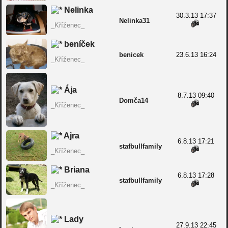
Nelinka
30.3.13 17:37
Nelinka31
_Kříženec_
beníček
benicek
23.6.13 16:24
_Kříženec_
Ája
8.7.13 09:40
Domča14
_Kříženec_
Ajra
6.8.13 17:21
stafbullfamily
_Kříženec_
Briana
6.8.13 17:28
stafbullfamily
_Kříženec_
Lady
27.9.13 22:45