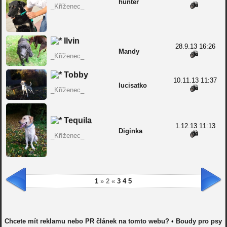
hunter
_Kříženec_
Ilvin
28.9.13 16:26
Mandy
_Kříženec_
Tobby
10.11.13 11:37
lucisatko
_Kříženec_
Tequila
1.12.13 11:13
Diginka
_Kříženec_
1
» 2 «
3
4
5
Chcete mít reklamu nebo PR článek na tomto webu?
•
Boudy pro psy