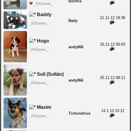
buchťa
_Kříženec_
Baddy
21.11.12 18:39
Bady
_Kříženec_
Hugo
25.11.12 00:03
andy066
_Kříženec_
Suli (Sultán)
25.11.12 08:11
andy066
_Kříženec_
Maxim
14.1.13 13:12
Tichondrius
_Kříženec_