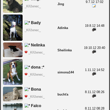
9.7.12 17:02
Jing
_Kříženec_
Bady
19.8.12 14:48
Adinka
_Kříženec_
Nelinka
19.10.12 20:40
Sheilinka
_Kříženec_
dona :*
1.11.12 14:52
simona144
_Kříženec_
Bona
8.11.12 08:26
buchťa
_Kříženec_
Falco
8.11.12 08:28