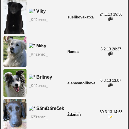
Viky
24.1.13 19:58
suslikovakatka
_Kříženec_
Miky
3.2.13 20:37
Nanda
_Kříženec_
Britney
6.3.13 13:07
alenasmolikova
_Kříženec_
SámDáreček
30.3.13 14:53
Ždaňaři
_Kříženec_