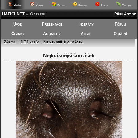
Hafíci
Kočičí
Ptáčci
Rybičky
Skalky
Terárka
HAFICI.NET
»
Ostatní
Přihlásit se
Úvod
Prezentace
Inzeráty
Fórum
Články
Aktuality
Atlas
Ostatní
Zábava
»
NEJ hafík
» Nejkrásnější čumáček
Nejkrásnější čumáček