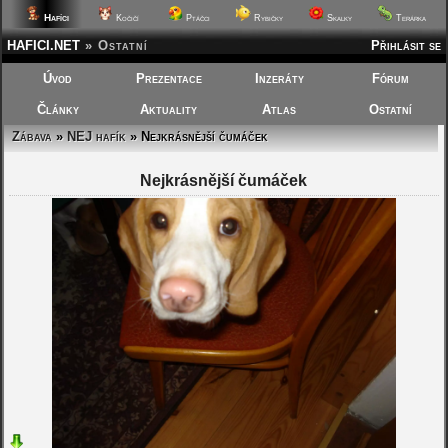
Hafíci
Kočičí
Ptáčci
Rybičky
Skalky
Terárka
HAFICI.NET
»
Ostatní
Přihlásit se
Úvod
Prezentace
Inzeráty
Fórum
Články
Aktuality
Atlas
Ostatní
Zábava
»
NEJ hafík
» Nejkrásnější čumáček
Nejkrásnější čumáček