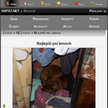
Hafíci
Kočičí
Ptáčci
Rybičky
Skalky
Terárka
HAFICI.NET
»
Ostatní
Přihlásit se
Úvod
Prezentace
Inzeráty
Fórum
Články
Aktuality
Atlas
Ostatní
Zábava
»
NEJ hafík
» Nejlepší psí lenoch
Nejlepší psí lenoch