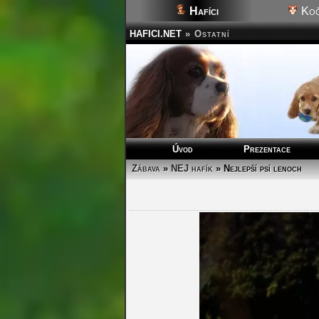
Hafíci
Koč
HAFICI.NET
»
Ostatní
Úvod
Prezentace
Zábava
»
NEJ hafík
» Nejlepší psí lenoch