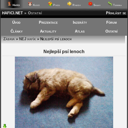
Hafíci
Kočičí
Ptáčci
Rybičky
Skalky
Terárka
HAFICI.NET
»
Ostatní
Přihlásit se
Úvod
Prezentace
Inzeráty
Fórum
Články
Aktuality
Atlas
Ostatní
Zábava
»
NEJ hafík
» Nejlepší psí lenoch
Nejlepší psí lenoch