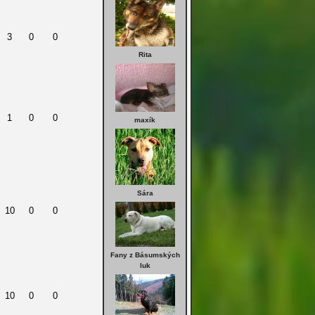
3
0
0
Rita
1
0
0
maxík
Sára
10
0
0
Fany z Básumských
luk
10
0
0