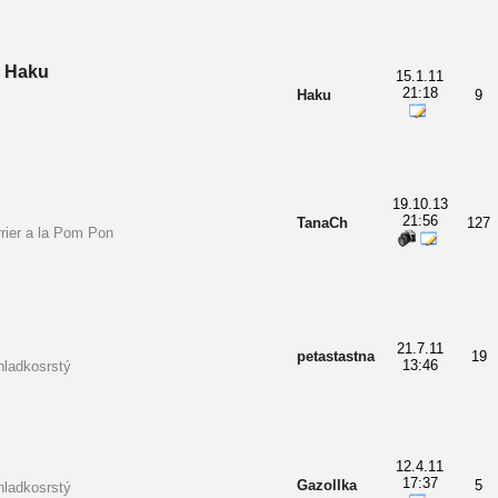
 Haku
15.1.11
21:18
Haku
9
19.10.13
21:56
TanaCh
127
rrier a la Pom Pon
21.7.11
petastastna
19
13:46
hladkosrstý
12.4.11
17:37
Gazollka
5
hladkosrstý