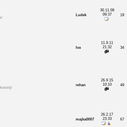
30.11.09
09:37
Ludek
19
er
†
11.9.11
21:32
Iva
34
26.9.15
10:10
rehan
49
kosrstý
26.2.17
23:33
majka0007
67