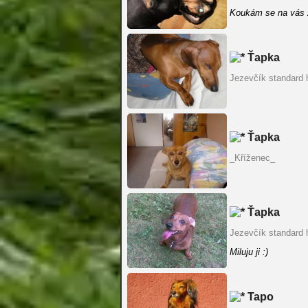
Koukám se na vás 
Ťapka
Jezevčík standard 
Ťapka
_Kříženec_
Ťapka
Jezevčík standard 
Miluju ji :)
Tapo