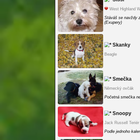
West Highland Wh
Stáváš se navždy z
(Exupery)
Skanky
Beagle
Smečka
Německý ovčák
Početná smečka ne
Snoopy
Jack Russell Teriér
Podle jednoho kale