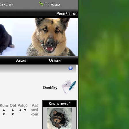
Skalky
Terárka
Přihlásit se
Atlas
Ostatní
Deníčky
Komentované
Kom
Obl
Palců
Váš
▲
▲
▲
▼
posl.
▼
▼
kom.