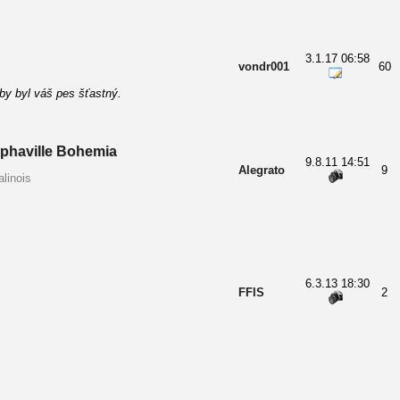
3.1.17 06:58
vondr001
60
aby byl váš pes šťastný.
phaville Bohemia
9.8.11 14:51
Alegrato
9
linois
6.3.13 18:30
FFIS
2