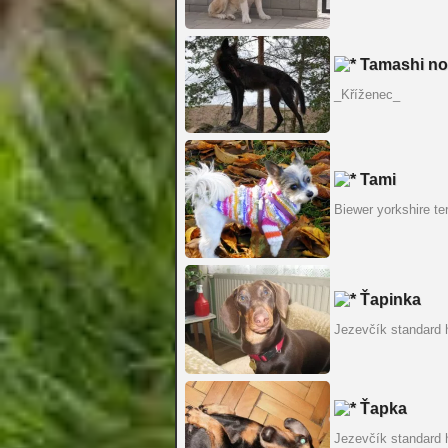
Tamashi no
_Kříženec_
Tami
Biewer yorkshire te
Ťapinka
Jezevčík standard 
Ťapka
Jezevčík standard 