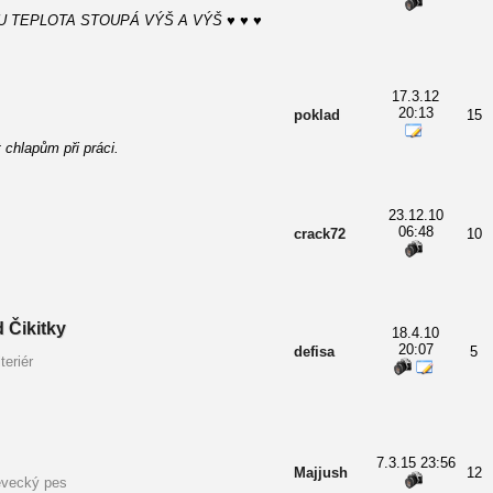
U TEPLOTA STOUPÁ VÝŠ A VÝŠ ♥ ♥ ♥
17.3.12
20:13
poklad
15
 chlapům při práci.
23.12.10
06:48
crack72
10
 Čikitky
18.4.10
20:07
defisa
5
teriér
7.3.15 23:56
Majjush
12
evecký pes