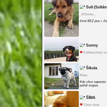
Suli (Sultán
_Kříženec_
život BEZ psa = ž
Sunny
Entlebuchský sa
Šikula
Mops
Kdo chce naprosto n
pořídí mopse.
ŠÍMA
Chow chow