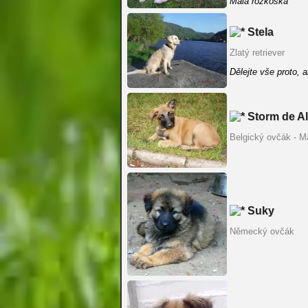
Malá rozkoška
Stela
Zlatý retriever
Dělejte vše proto, 
Storm de Al
Belgický ovčák - Ma
Suky
Německý ovčák