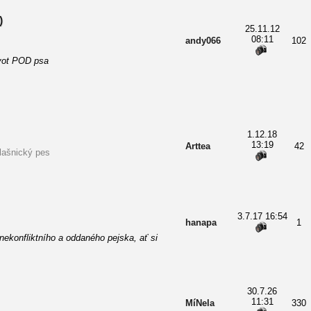
)
25.11.12
08:11
andy066
102
ivot POD psa
1.12.18
13:19
Arttea
42
lašnický pes
3.7.17 16:54
hanapa
1
ekonfliktního a oddaného pejska, ať si
30.7.26
11:31
MíNela
330