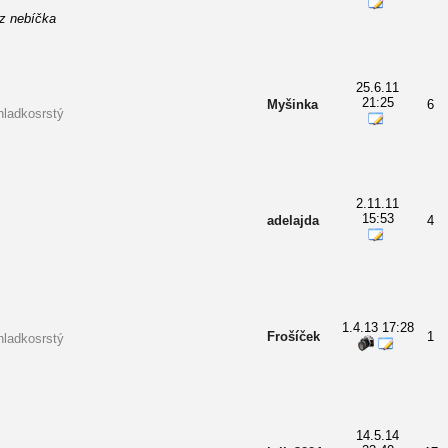
z nebíčka
25.6.11
21:25
Myšinka
6
hladkosrstý
2.11.11
15:53
adelajda
4
1.4.13 17:28
Frošíček
1
hladkosrstý
14.5.14