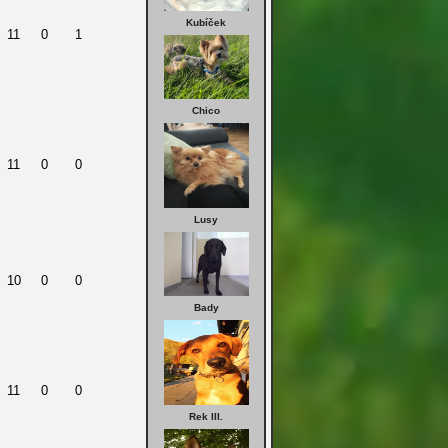
Kubíček
11
0
1
Chico
11
0
0
Lusy
10
0
0
Bady
11
0
0
Rek III.