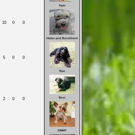
Agar
10
0
0
Hafan pod Borošínem
5
0
0
Ron
Besi
2
0
0
JIMMY