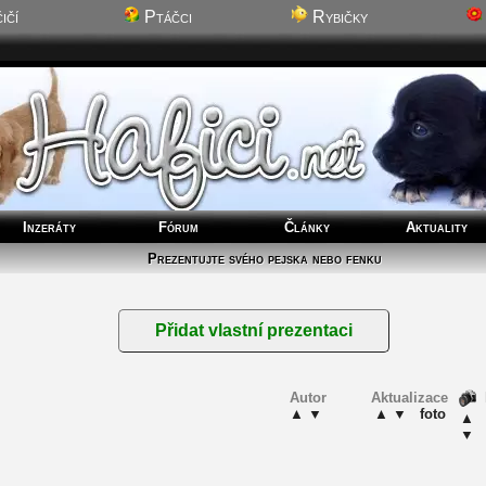
ičí
Ptáčci
Rybičky
Inzeráty
Fórum
Články
Aktuality
Prezentujte svého pejska nebo fenku
Autor
Aktualizace
▲
▼
▲
▼
foto
▲
▼