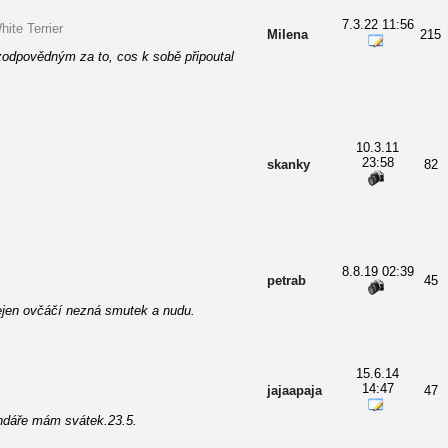
7.3.22 11:56
ite Terrier
Milena
215
odpovědným za to, cos k sobě připoutal
10.3.11
23:58
skanky
82
8.8.19 02:39
petrab
45
jen ovčáčí nezná smutek a nudu.
15.6.14
14:47
jajaapaja
47
ndáře mám svátek.23.5.