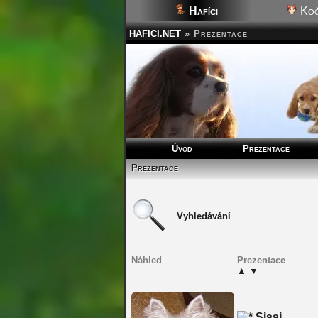
Hafíci
Koč
HAFICI.NET
»
Prezentace
Úvod
Prezentace
Prezentace
Vyhledávání
Náhled
Prezentace
▲
▼
Sissi