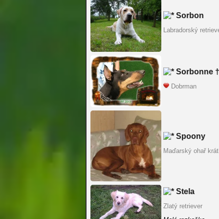
Sorbon
Labradorský retriev
Sorbonne 
Dobrman
Spoony
Maďarský ohař krát
Stela
Zlatý retriever