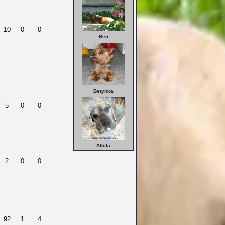
10
0
0
Ben
Betynka
5
0
0
Athila
2
0
0
92
1
4