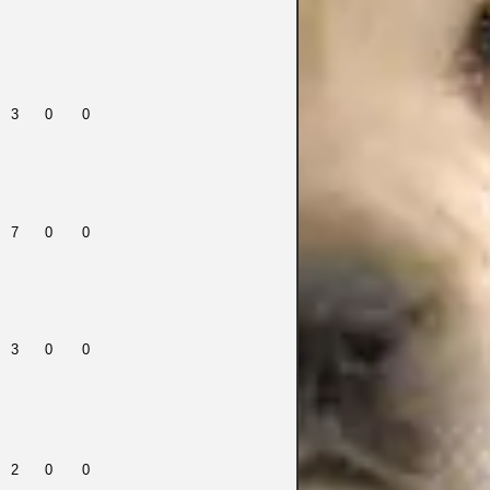
3
0
0
7
0
0
3
0
0
2
0
0