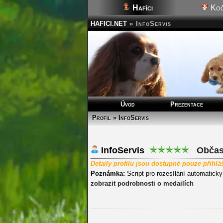
Hafíci
Koč
HAFICI.NET
»
InfoServis
Úvod
Prezentace
Profil » InfoServis
InfoServis
Občasn
Detaily profilu jsou dostupné pouze přihl
Poznámka:
Script pro rozesílání automatick
zobrazit podrobnosti o medailích