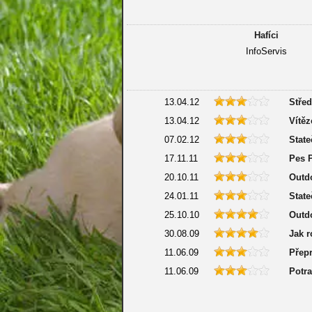
Hafíci
InfoServis
13.04.12
Stře
13.04.12
Vítěz
07.02.12
State
17.11.11
Pes 
20.10.11
Outd
24.01.11
State
25.10.10
Outdo
30.08.09
Jak r
11.06.09
Přepr
11.06.09
Potr