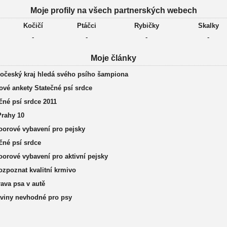
Moje profily na všech partnerských webech
Kočičí
Ptáčci
Rybičky
Skalky
-
-
-
-
Moje články
dočeský kraj hledá svého psího šampiona
ové ankety Statečné psí srdce
čné psí srdce 2011
Prahy 10
oorové vybavení pro pejsky
čné psí srdce
orové vybavení pro aktivní pejsky
ozpoznat kvalitní krmivo
ava psa v autě
aviny nevhodné pro psy