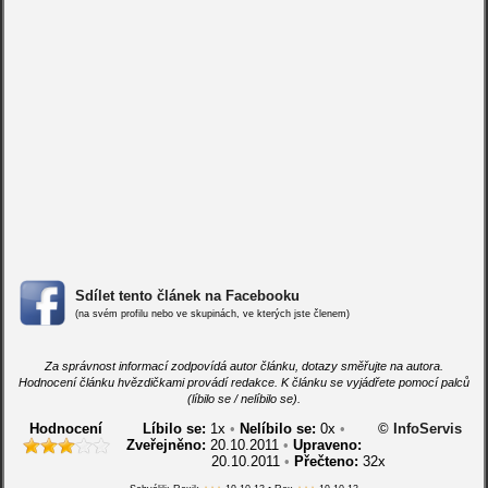
Sdílet tento článek na Facebooku
(na svém profilu nebo ve skupinách, ve kterých jste členem)
Za správnost informací zodpovídá autor článku, dotazy směřujte na autora.
Hodnocení článku hvězdičkami provádí redakce. K článku se vyjádřete pomocí palců
(líbilo se / nelíbilo se).
Hodnocení
Líbilo se:
1
x
•
Nelíbilo se:
0
x
•
© InfoServis
Zveřejněno:
20.10.2011
•
Upraveno:
20.10.2011
•
Přečteno:
32x