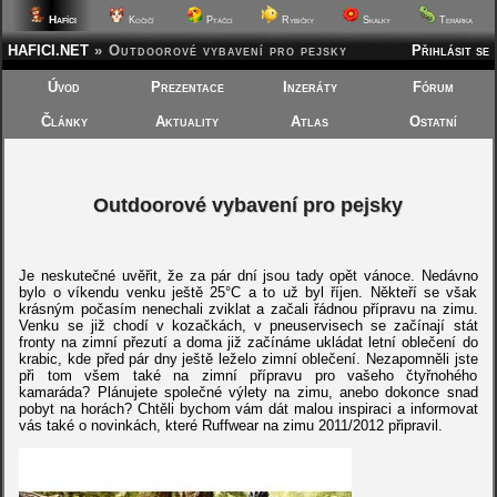
Hafíci
Kočičí
Ptáčci
Rybičky
Skalky
Terárka
HAFICI.NET
»
Outdoorové vybavení pro pejsky
Přihlásit se
Úvod
Prezentace
Inzeráty
Fórum
Články
Aktuality
Atlas
Ostatní
Outdoorové vybavení pro pejsky
Je neskutečné uvěřit, že za pár dní jsou tady opět vánoce. Nedávno
bylo o víkendu venku ještě 25°C a to už byl říjen. Někteří se však
krásným počasím nenechali zviklat a začali řádnou přípravu na zimu.
Venku se již chodí v kozačkách, v pneuservisech se začínají stát
fronty na zimní přezutí a doma již začínáme ukládat letní oblečení do
krabic, kde před pár dny ještě leželo zimní oblečení. Nezapomněli jste
při tom všem také na zimní přípravu pro vašeho čtyřnohého
kamaráda? Plánujete společné výlety na zimu, anebo dokonce snad
pobyt na horách? Chtěli bychom vám dát malou inspiraci a informovat
vás také o novinkách, které Ruffwear na zimu 2011/2012 připravil.