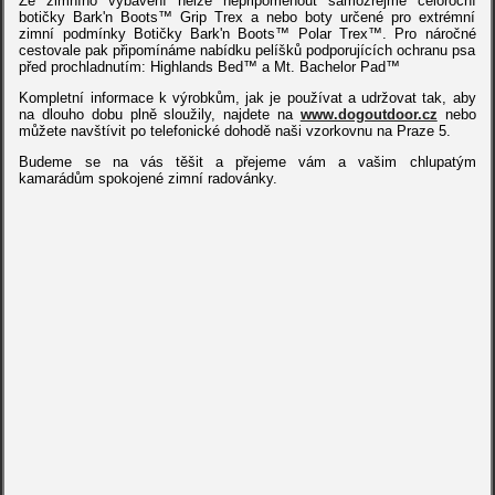
Ze zimního vybavení nelze nepřipomenout samozřejmě celoroční
botičky Bark'n Boots™ Grip Trex a nebo boty určené pro extrémní
zimní podmínky Botičky Bark'n Boots™ Polar Trex™. Pro náročné
cestovale pak připomínáme nabídku pelíšků podporujících ochranu psa
před prochladnutím: Highlands Bed™ a Mt. Bachelor Pad™
Kompletní informace k výrobkům, jak je používat a udržovat tak, aby
na dlouho dobu plně sloužily, najdete na
www.dogoutdoor.cz
nebo
můžete navštívit po telefonické dohodě naši vzorkovnu na Praze 5.
Budeme se na vás těšit a přejeme vám a vašim chlupatým
kamarádům spokojené zimní radovánky.