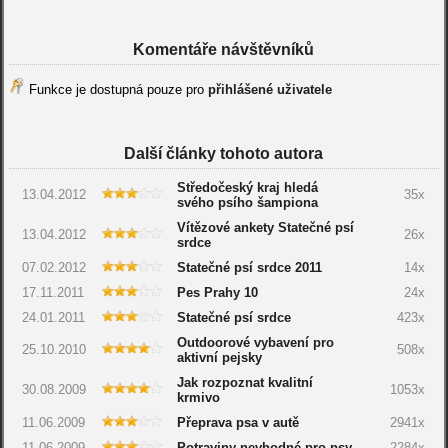
Komentáře návštěvníků
Funkce je dostupná pouze pro
přihlášené uživatele
Další články tohoto autora
Středočeský kraj hledá
13.04.2012
35x
svého psího šampiona
Vítězové ankety Statečné psí
13.04.2012
26x
srdce
07.02.2012
Statečné psí srdce 2011
14x
17.11.2011
Pes Prahy 10
24x
24.01.2011
Statečné psí srdce
423x
Outdoorové vybavení pro
25.10.2010
508x
aktivní pejsky
Jak rozpoznat kvalitní
30.08.2009
1053x
krmivo
11.06.2009
Přeprava psa v autě
2941x
11.06.2009
Potraviny nevhodné pro psy
2284x