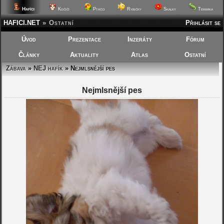
Hafíci
Kočičí
Ptáčci
Rybičky
Skalky
Terárka
HAFICI.NET
»
Ostatní
Přihlásit se
Úvod
Prezentace
Inzeráty
Fórum
Články
Aktuality
Atlas
Ostatní
Zábava
»
NEJ hafík
» Nejmlsnější pes
Nejmlsnější pes