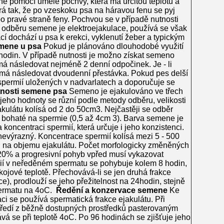
 pomocí umělé pochvy, která má určitou teplotu a
írá tak, že po vzeskoku psa na háravou fenu se pyj
 pravé straně feny. Pochvou se v případě nutnosti
odběru semene je elektroejakulace, používá se však
í dochází u psa k erekci, vyklenutí žeber a typickým
emene u psa
Pokud je plánováno dlouhodobé využití
hodin. V případě nutnosti je možno získat semeno
á následovat nejméně 2 denní odpočinek. Je - li
, má následovat dvoudenní přestávka. Pokud pes delší
permií uložených v nadvarlatech a doporučuje se
tnosti semene psa
Semeno je ejakulováno ve třech
jeho hodnoty se různí podle metody odběru, velikosti
kulátu kolísá od 2 do 50cm3. Nejčastěji se odběr
ce bohaté na spermie (0,5 až 4cm 3). Barva semene je
a koncentraci spermií, která určuje i jeho konzistenci.
evýrazný. Koncentrace spermií kolísá mezi 5 - 500
ti na objemu ejakulátu. Počet morfologicky změněných
20% a progresivní pohyb vpřed musí vykazovat
ií v neředěném spermatu se pohybuje kolem 8 hodin,
ojové teplotě. Přechovává-li se jen druhá frakce
), prodlouží se jeho přežitelnost na 24hodin, stejně
permatu na 4oC.
Ředění a konzervace semene
Ke
i se používá spermatická frakce ejakulátu. Při
ředí z běžně dostupných prostředků pasterovaným
á se při teplotě 4oC. Po 96 hodinách se zjišťuje jeho