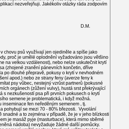
aplikací nezveřejňuji. Jakékoliv otázky ráda zodpovím
z
2009 D.M.
 chovu psů využívají jen ojediněle a spíše jako
y, proč je umělé oplodnění vyžadováno jsou většino
 na velkou vzdálenost), nebo nelze uskutečnit krytí
sa (zhojené zranění pánevních končetin, dříve
da po dlouhé přepravě, pokusy o krytí v nevhodném
šení apod.) nebo ze strany feny (averze feny k
ítat psy vůbec, nestejný vzrůst partnerů (pokusné
ních orgánech (zůžení vulvy), hustá srst překrývající
á s nezkušeností psa při prvních pokusech o krytí
ího semene je problematická, i když možná.
u inseminace fen neředěným semenem , tj.
a pohybují se mezi 70 - 80% březosti. Vyvolání
 snadné a to zejména v případě, že je v jeho blízkosti
obem je masáž pyje (masturbace), která mimo sběrné
leněná nádoba) nevyžaduje žádné další pomůcky.