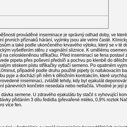
ěšnosti prováděné inseminace je správný odhad doby, ve které
ní prvních příznaků hárání, vyjímky jsou ale velmi časté. Klinick
sům a také podle ukončeného krvavého výtoku, který se v té do
ogickým vyšetřením stěru z vaginální sliznice. K umělému osemen
jí na celoskleněnou stříkačku. Před inseminací se fena postaví z
avede pipeta přes poševní předsíň a pochvu po klenbě do děložní
alým stiskem pístu stříkačky vytlačí semeno. Po opatrném vyjmu
10minut, případně podle druhu použité pipety (s nafukovacím ba
bu pyje a dochází při něm k děložním kontrakcím, které urychluj
rovedené inseminaci, zvláště tehdy, kdy byl ejakulát deponován
ění pánevních končetin nesedala nebo netlačila. Vhodné je její 
dávka semene. U zdravého ejakulátu by stačil s vyhovující konc
ávky přidáním 3 dílu ředidla (převařené mléko, 0,9% roztok NaCl
o více fen.