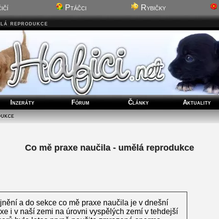
ičí
Ptáčci
Rybičky
ělá reprodukce
Inzeráty
Fórum
Články
Aktuality
dukce
Co mě praxe naučila - umělá reprodukce
.
jnění a do sekce co mě praxe naučila je v dnešní
e i v naší zemi na úrovni vyspělých zemí v tehdejší