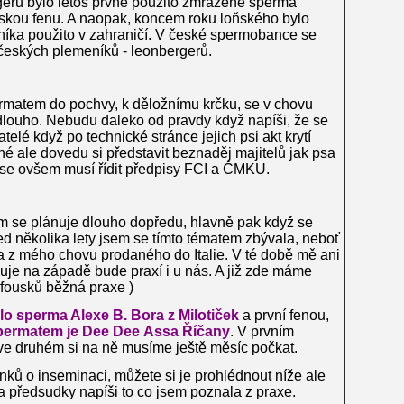
erů bylo letos prvně použito zmrazené sperma
skou fenu. A naopak, koncem roku loňského bylo
ka použito v zahraničí. V české spermobance se
českých plemeníků - leonbergerů.
matem do pochvy, k děložnímu krčku, se v chovu
 dlouho. Nebudu daleko od pravdy když napíši, že se
atelé když po technické stránce jejich psi akt krytí
né ale dovedu si představit beznaděj majitelů jak psa
e se ovšem musí řídit předpisy FCI a ČMKU.
se plánuje dlouho dopředu, hlavně pak když se
ed několika lety jsem se tímto tématem zbývala, neboť
 z mého chovu prodaného do Italie. V té době mě ani
uje na západě bude praxí i u nás. A již zde máme
 fousků běžná praxe )
o sperma Alexe B. Bora z Milotiček
a první fenou,
permatem je Dee Dee Assa Říčany
. V prvním
a ve druhém si na ně musíme ještě měsíc počkat.
ánků o inseminaci, můžete si je prohlédnout níže ale
a předsudky napíši to co jsem poznala z praxe.