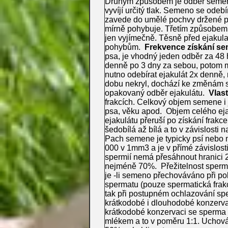
Druhým způsobem je odběr semene
vyvíjí určitý tlak. Semeno se odeb
zavede do umělé pochvy držené po
mírně pohybuje. Třetím způsobem 
jen vyjímečně. Těsně před ejakulac
pohybům.
Frekvence získání s
psa, je vhodný jeden odběr za 48 
denně po 3 dny za sebou, potom m
nutno odebírat ejakulát 2x denně
dobu nekryl, dochází ke změnám s
opakovaný odběr ejakulátu.
Vlas
frakcích. Celkový objem semene i 
psa, věku apod. Objem celého eja
ejakulátu přeruší po získání frak
šedobílá až bílá a to v závislosti n
Pach semene je typicky psí nebo n
000 v 1mm3 a je v přímé závislos
spermií nemá přesáhnout hranici 
nejméně 70%. Přežitelnost sperm
je -li semeno přechováváno při pok
spermatu (pouze spermatická frakce
tak při postupném ochlazování s
krátkodobé i dlouhodobé konzervac
krátkodobé konzervaci se sperma 
mlékem a to v poměru 1:1. Uchováv