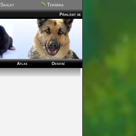
Skalky
Terárka
Přihlásit se
Atlas
Ostatní