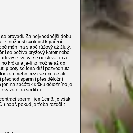
 se provádí. Za nejvhodnější dobu
y je možnost svolnost k páření
bě mění na slabě růžový až žlutý.
ění se požívá pryžový katetr nebo
ádí výše, vulva se očistí vatou a
ho krčku a je-li to možné až do
tí pipety se fena drží pozvednuta
lónkem nebo bez) se imituje akt
í přechod spermií přes děložní
 jen na začátek krčku děložního je
provázení na vodítku.
entrací spermií jen 1cm3, je však
) např. pokud je třeba rozdělit