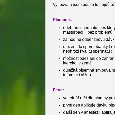
Vytipovala jsem pouze to nejdůleži
Plemeník:
odebrání spermatu, pes který 
masturbací ) bez problémů, 
za hodinu odběr znovu dávka 
uložení do spermobanky ( ro
neohrozí kvalitu spermatu )
možnost odeslání do zahrani
kterékoliv země
důležitá písemná smlouva mez
informací níže )
Fena:
veterinář určí dle hladiny pr
první den aplikuje dávku pip
další den v anestezii aplikuj