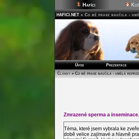
Hafíci
Koč
HAFICI.NET
»
Co mě praxe naučila - um
Úvod
Prezentace
Články
» Co mě praxe naučila - umělá repro
Zmrazené sperma a inseminace
Téma, které jsem vybrala ke zveře
době velice zajímavé a hlavně prax