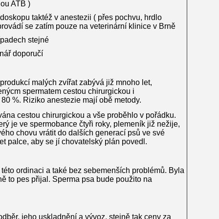
nou ATB )
oskopu taktéž v anestezii ( přes pochvu, hrdlo
provádí se zatím pouze na veterinární klinice v Brně
řípadech stejné
inář doporučí
rodukcí malých zvířat zabývá již mnoho let,
enýcm spermatem cestou chirurgickou i
 80 %. Riziko anestezie mají obě metody.
ána cestou chirurgickou a vše proběhlo v pořádku.
ý je ve spermobance čtyři roky, plemeník již nežije,
svého chovu vrátit do dalších generací psů ve své
et palce, aby se jí chovatelský plán povedl.
 této ordinaci a také bez sebemenších problémů. Byla
ně to pes přijal. Sperma psa bude použito na
běr, jeho uskladnění a vývoz, stejně tak ceny za