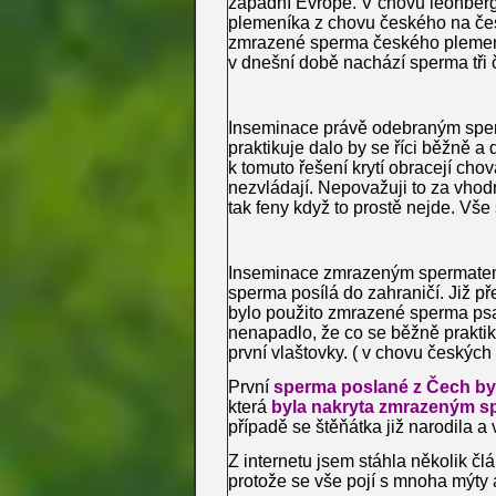
západní Evropě. V chovu leonberg
plemeníka z chovu českého na če
zmrazené sperma českého plemení
v dnešní době nachází sperma tři 
Inseminace právě odebraným sper
praktikuje dalo by se říci běžně a
k tomuto řešení krytí obracejí chov
nezvládají. Nepovažuji to za vhod
tak feny když to prostě nejde. Vš
Inseminace zmrazeným spermatem 
sperma posílá do zahraničí. Již př
bylo použito zmrazené sperma psa
nenapadlo, že co se běžně praktik
první vlaštovky. ( v chovu českých
První
sperma poslané z Čech byl
která
byla nakryta zmrazeným s
případě se štěňátka již narodila 
Z internetu jsem stáhla několik čl
protože se vše pojí s mnoha mýty 