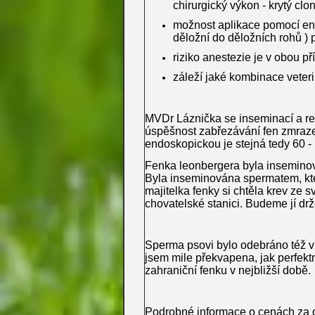
chirurgický výkon - krytý clo
možnost aplikace pomocí end
děložní do děložních rohů ) 
riziko anestezie je v obou p
záleží jaké kombinace veter
MVDr Láznička se inseminací a rep
úspěšnost zabřezávání fen zmraz
endoskopickou je stejná tedy 60 -
Fenka leonbergera byla inseminov
Byla inseminována spermatem, kter
majitelka fenky si chtěla krev ze 
chovatelské stanici. Budeme jí drž
Sperma psovi bylo odebráno též v
jsem mile překvapena, jak perfekt
zahraniční fenku v nejbližší době.
Podrobné informace o cenách za od