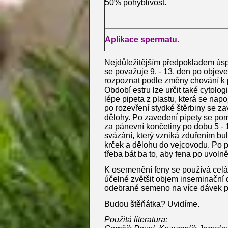
50% pohyblivost.
Aplikace spermatu.
Nejdůležitějším předpokladem úsp
se považuje 9. - 13. den po objeve
rozpoznat podle změny chování k p
Období estru lze určit také cytol
lépe pipeta z plastu, která se napo
po rozevření stydké štěrbiny se z
dělohy. Po zavedení pipety se pom
za pánevní končetiny po dobu 5 - 
svázání, který vzniká zduřením bul
krček a dělohu do vejcovodu. Po p
třeba bát ba to, aby fena po uvoln
K osemenění feny se používá celá 
účelné zvětšit objem inseminační d
odebrané semeno na více dávek pr
Budou štěňátka? Uvidíme.
Použitá literatura: