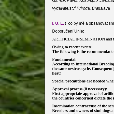
Gamčík Pavol, Kozumplík Jaroslav 
vydavatelství Príroda, Bratislava
I. U. L.
( co by měla obsahovat sm
Doporučení Unie:
ARTIFICIAL INSEMINATION and the as
Owing to recent events:
The following is the recommendation
Fundamental:
According to International Breeding 
the same oestrus cycle.
Consequently 
heat!
Special precautions are needed when
Approval process (if necessary):
First appropriate approval of artific
the countries concerned dictate the 
Insemination contract/use of the se
Breeders and owners of stud dogs ar