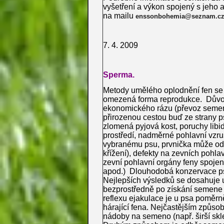
vyšetření a výkon spojený s jeho 
na mailu
enssonbohemia@seznam.c
7. 4. 
Sperma.
Metody umělého oplodnění fen se v
omezená forma reprodukce. Důvod
ekonomického rázu (převoz semene
přirozenou cestou buď ze strany p
zlomená pyjová kost, poruchy libi
prostředí, nadměrné pohlavní vzru
vybranému psu, prvnička může odm
křížení), defekty na zevních pohlav
zevní pohlavní orgány feny spojen
apod.) Dlouhodobá konzervace ps
Nejlepších výsledků se dosahuje 
bezprostředně po získání semene 
reflexu ejakulace je u psa poměrně
hárající fena. Nejčastějším způs
nádoby na semeno (např. širší sk