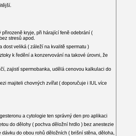
tější.
přirozeně kryje, při hárající feně odebrání (
bez stresů apod.
dost veliká ( záleží na kvalitě spermatu )
ztoky k ředění a konzervování na takové úrovni, že
čí, zajistí spermobanka, udělá cenovou kalkulaci do
i majiteli chovných zvířat ( doporučuje i IUL více
ogesteronu a cytologie ten správný den pro aplikaci
etou do dělohy ( pochva děložní hrdlo ) bez anestezie
e dávku do obou rohů děložních ( brišní stěna, děloha,