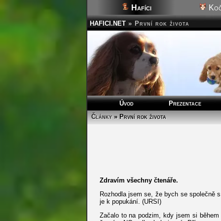
Hafíci
Koč
HAFICI.NET
»
První rok života
Úvod
Prezentace
Články
» První rok života
Zdravím všechny čtenáře.
Rozhodla jsem se, že bych se společně s 
je k popukání. (URSI)
Začalo to na podzim, kdy jsem si během t