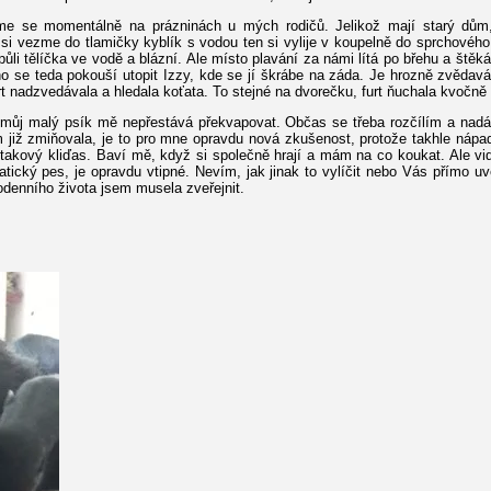
me se momentálně na prázninách u mých rodičů. Jelikož mají starý dům, 
i vezme do tlamičky kyblík s vodou ten si vylije v koupelně do sprchového 
ůli tělíčka ve vodě a blázní. Ale místo plavání za námi lítá po břehu a štěká
ho se teda pokouší utopit Izzy, kde se jí škrábe na záda. Je hrozně zvěd
urt nadzvedávala a hledala koťata. To stejné na dvorečku, furt ňuchala kvočně 
můj malý psík mě nepřestává překvapovat. Občas se třeba rozčílím a nadá
 již zmiňovala, je to pro mne opravdu nová zkušenost, protože takhle nápa
takový kliďas. Baví mě, když si společně hrají a mám na co koukat. Ale vidě
tický pes, je opravdu vtipné. Nevím, jak jinak to vylíčit nebo Vás přímo u
denního života jsem musela zveřejnit.