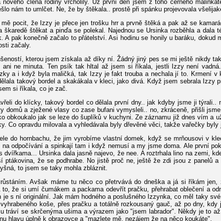
 nového člena rodiny vrcholily. Už první den jsem z toho černého malinkat
o nám to umlčet. Ne, že by štěkala.. prostě při spánku projevovala všelijak
mě pocit, že Izzy je přece jen trošku hrr a prvně štěká a pak až se kamarád
a škaredě štěkat a pinďa se polekal. Najednou se Ursinka rozběhla a dala té
. A pak konečně začalo to přátelství. Asi hodinu se honily u baráku, dokud 
osti začaly.
eností, kterou jsem získala až díky ní. Žádný jiný pes se mi ještě nikdy ta
 ani ne minuta. Ten psík tak hltal až jsem si říkala, jestli Izzy není vadná.
zky a i když byla maličká, tak Izzy je fakt trouba a nechala jí to. Krmení v 
lala takový bordel a skakákala v kleci, jako divá. Když jsem sebrala Izzy pr
sem si říkala, co je zač.
řeli do klícky, takový bordel co dělala první dny.. jak kdyby jsme ji týrali..
y domů a zježené vlasy co zase bufani vymysleli.. no, zkráceně, přišli jsme
o obkoukalo jak se leze do šuplíků v kuchyni. Ze záznamu již dnes vím a už 
y. Co opravdu milovala a vyhledávala byly dřevěné věci, takže vařečky byly 
ele do hornbachu, že jim vyrobíme vlastní domek, když se mrňousovi v kleci
 na odpočívání a spinkají tam i když nemusí a my jsme doma. Ale první pok
s dvířkama... Ursinka dala jasně najevo, že nee. A roztrhala lino na zemi, kd
 ptákovina, že se podhrabe. No jistě proč ne, ještě že zdi jsou z panelů a
pyšná, to jsem se taky mohla zbláznit.
ůstáním. Avšak máme tu něco co přetrvává do dneška a já si říkám jen, že
 to, že si umí čumákem a packama odevřít pračku, přehrabat oblečení a odn
n je s ní originální. Jak mám hodného a poslušného Izzynka, co měl taky své d
vyhrabeného koše, přes pračku a totálně rozkousaný gauč, až po dny, kdy j
u tráví se skrčenýma ušima a výrazem jako "jsem labrador". Někdy je to až
inu hlavu úplně k obrazovce a "mazlete mě, nezájem že na něco koukáte".