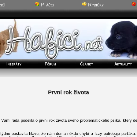
ičí
Ptáčci
Rybičky
Inzeráty
Fórum
Články
Aktuality
První rok života
Vámi ráda podělila o první rok života svého problematického psíka, který d
ýdne postavila hlavu, že nám doma někdo chybí a Izzy potřebuje parťáka. J