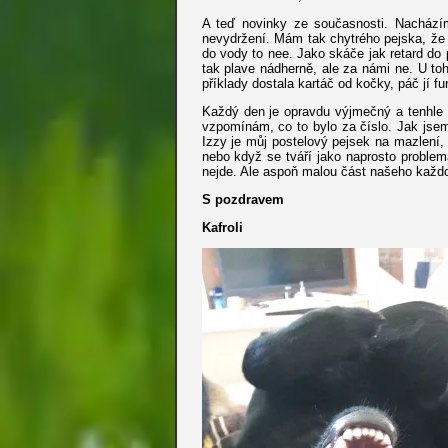
A teď novinky ze současnosti. Nachází
nevydržení. Mám tak chytrého pejska, že s
do vody to nee. Jako skáče jak retard do p
tak plave nádherně, ale za námi ne. U to
příklady dostala kartáč od kočky, páč jí f
Každý den je opravdu výjmečný a tenhle 
vzpomínám, co to bylo za číslo. Jak jsem
Izzy je můj postelový pejsek na mazlení, 
nebo když se tváří jako naprosto problema
nejde. Ale aspoň malou část našeho každo
S pozdravem
Kafroli