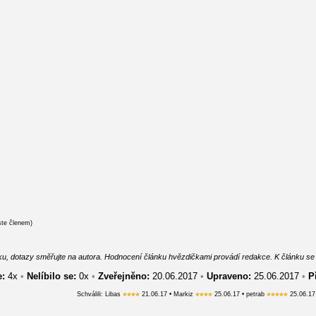
ste členem)
u, dotazy směřujte na autora. Hodnocení článku hvězdičkami provádí redakce. K článku se vyjá
e:
4
x
•
Nelíbilo se:
0
x
•
Zveřejněno:
20.06.2017
•
Upraveno:
25.06.2017
•
P
Schválili: Libas
21.06.17 • Markiz
25.06.17 • petrab
25.06.17