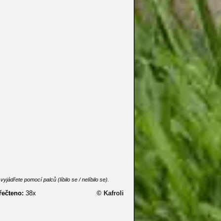
dřete pomocí palců (líbilo se / nelíbilo se).
řečteno:
38x
© Kafroli