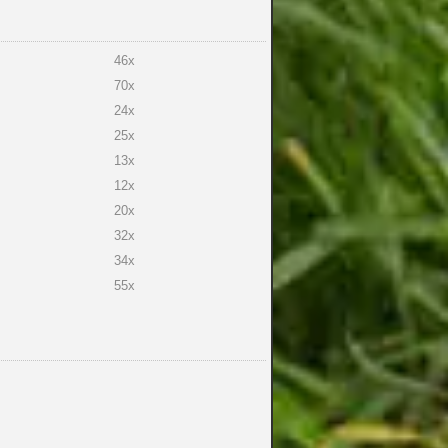
46x
70x
24x
25x
13x
12x
20x
32x
34x
55x