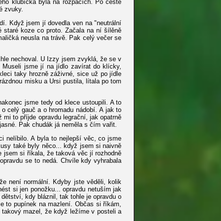
ého klubíčka byla na rozpacích. Po cestě
é zvuky.
í. Když jsem jí dovedla ven na "neutrální
 staré koze co proto. Začala na ní šílěně
maličká neusla na trávě. Pak celý večer se
khle nechoval. U Izzy jsem zvyklá, že se v
 Museli jsme jí na jídlo zavírat do klícky,
kleci taky hrozně záživné, sice už po jídle
ázdnou misku a Ursi pustila, lítala po tom
 nakonec jsme tedy od klece ustoupili. A to
 o celý gauč a o hromadu nádobí. A jak to
mi to příjde opravdu legrační, jak opatrně
jasné. Pak chudák já neměla s čím vařit.
 nelíbilo. A byla to nejlepší věc, co jsme
usy také byly něco... když jsem si naivně
e jsem si říkala, že taková věc jí rozhodně
 opravdu se to nedá. Chvíle kdy vyhrabala
 není normální. Kdyby jste věděli, kolik
ést si jen ponožku... opravdu netuším jak
ětství, kdy bláznil, tak tohle je opravdu o
e to pupínek na mazlení. Občas si říkám,
 takový mazel, že když ležíme v posteli a