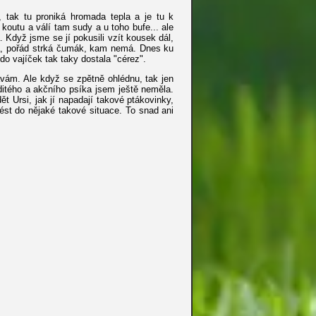
tak tu proniká hromada tepla a je tu k
koutu a válí tam sudy a u toho bufe... ale
. Když jsme se jí pokusili vzít kousek dál,
avá, pořád strká čumák, kam nemá. Dnes ku
do vajíček tak taky dostala "cérez".
vám. Ale když se zpětně ohlédnu, tak jen
ditého a akčního psíka jsem ještě neměla.
t Ursi, jak jí napadají takové ptákovinky,
vést do nějaké takové situace. To snad ani