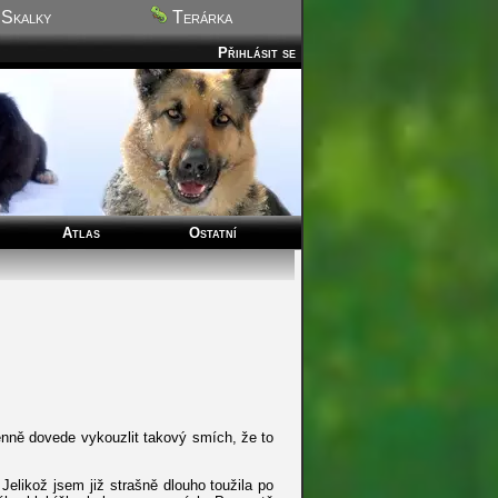
Skalky
Terárka
Přihlásit se
Atlas
Ostatní
enně dovede vykouzlit takový smích, že to
elikož jsem již strašně dlouho toužila po