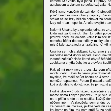
černém NO volba byla jasná. Přípravy na
autobusem a vlakem se pořád ozývala. Nešl
Když jsme konečně dorazili domů přepadl 
pole" hned se moje obavy naplnily. Začal
štěkat až se Izzy běžela schovat za barák
Izzy od ní ani nepohla. A naše dvojité star
Nakrmit Ursáka byla opravdu jedna ze zkuš
klidu nají za 8 minut. Ursi 1x větší porce
protože hned jak dojedla valila k misce Iz
nemohla běžet do sousedčiny misky, ale dě
místě kde Izzka jedla a lízala lino. Chvíli j
Ursinka se mohla zbláznit když jsme ji zav
rozhodně nebyl dobrý nápad. Denní návrat
vlastně začalo? Naše černé chytré štěňátk
zoubkama chytla úchytku a otevřela šuplík
Pak už mi ruply nervy a poslala jsem přít
mohli udělat. Dnes to berou jako domeček
myslela, že stačí stlůct bednu ze 4 stran 
nemůže napadnout. Potom jí napadla další
koš a dotáhla to do ložnice, že je hrozně 
Hodně zlozvyků odcházelo společně s vyr
máme doma lichých ponožek, to je síla. A
na to přišla a kde se to naučila. Každý de
něčem jiném. Vyzkoušela jsem si dny od 
že nemám ani ovčáka, jelikož většinu čas
koukáme na film, tak nám strčí 5x za hod