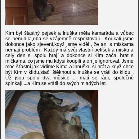
Kim byl štastný pejsek a Inuška měla kamaráda a vůbec
se nenudila,oba se vzájemně respektovali . Koukali jsme
dokonce jako zjevení,když jsme viděli, že ani s miskama
nemají problém . Každý má svůj vlastní pelíšek a misku a
celý den si spolu hrají a dokonce si Kim začal hrát s
míčkama, co jsme mu kdysi koupili a on je ignoroval. Jsme
moc šťastní,jak vidíme Kima a Innušku si hrát a když chce
být Kim v klidu,stačí štěknout a Inuška se vrátí do klidu .
Už jsou spolu dva měsíce ... mají se rádi, společně
spinkají....a Kim se vrátil do svých mladých let.