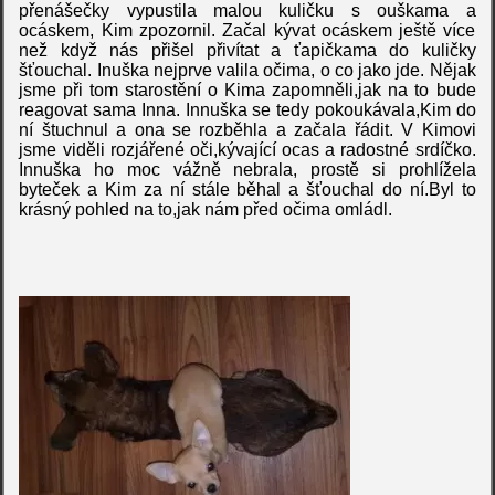
přenášečky vypustila malou kuličku s ouškama a
ocáskem, Kim zpozornil. Začal kývat ocáskem ještě více
než když nás přišel přivítat a ťapičkama do kuličky
šťouchal. Inuška nejprve valila očima, o co jako jde. Nějak
jsme při tom starostění o Kima zapomněli,jak na to bude
reagovat sama Inna. Innuška se tedy pokoukávala,Kim do
ní štuchnul a ona se rozběhla a začala řádit. V Kimovi
jsme viděli rozjářené oči,kývající ocas a radostné srdíčko.
Innuška ho moc vážně nebrala, prostě si prohlížela
byteček a Kim za ní stále běhal a šťouchal do ní.Byl to
krásný pohled na to,jak nám před očima omládl.