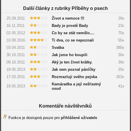
Další články z rubriky Příběhy o psech
25.09.2011
Život a nemoce !!!
29x
16.11.2011
Bady je prostě Bady
23x
02.05.2012
Co by se stát nemělo....
70x
10.08.2016
Ti dva, co se nepoznali
55x
03.04.2011
Svatba
380x
30.10.2011
Jak jsme ho koupili
30x
09.10.2011
Aký je ten život krátky.
39x
19.05.2013
Jak sem poznal páníčky
20x
17.03.2011
Rozmazluji svého pejska
263x
Kamáradka a její nešťastný
19.05.2013
41x
osud
Komentáře návštěvníků
Funkce je dostupná pouze pro
přihlášené uživatele