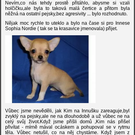
Nevím,co nás tehdy prostě přitáhlo, abysme si vzali
holčičku,ale byla to taková malá čertice a přitom byla
něžná na ostatní pejsky,bez agresivity ... bylo rozhodnuto.
Nějak moc rychle to uteklo a bylo na čase si pro Innese
Sophia Nordie ( tak se ta krasavice jmenovala) přijet.
Vůbec jsme nevěděli, jak Kim na Innušku zareaguje,byl
zvyklý na pejsky,ale ne na dlouhodobě a už vůbec ne na
celý svůj život.Když jsme přišli domů ,Kim nás přišel
přivítat - mírně mával ocáskem a pohupoval se v rytmu
těla. Vůbec netušil, co na něj chystáme. Když jsem z