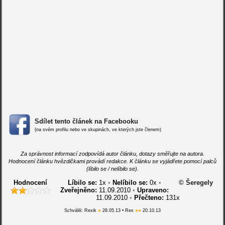
Sdílet tento článek na Facebooku
(na svém profilu nebo ve skupinách, ve kterých jste členem)
Za správnost informací zodpovídá autor článku, dotazy směřujte na autora.
Hodnocení článku hvězdičkami provádí redakce. K článku se vyjádřete pomocí palců
(líbilo se / nelíbilo se).
Hodnocení
Líbilo se:
1
x
•
Nelíbilo se:
0
x
•
© Šeregely
Zveřejněno:
11.09.2010
•
Upraveno:
11.09.2010
•
Přečteno:
131x
Schválili: Rexik
28.05.13 • Rex
20.10.13