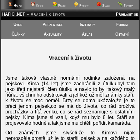
Hafíci
Kočičí
Ptáčci
Rybičky
Skalky
Terárka
HAFICI.NET
»
Vracení k životu
Přihlásit se
Úvod
Prezentace
Inzeráty
Fórum
Články
Aktuality
Atlas
Ostatní
Vracení k životu
Jsme taková vlastně normální rodinka založená na
pejskovi. Kima (14 let) jsme zachránili z útulku,byl tam
jako třetí nejstarší člen útulku a navíc to byl takový malý
ňůňa, všichni ho odstrkovali a jelikož už měl známky stáří,
k životu se moc neměl. Brzy se doma ukázalo,že je to
přeci jenom pejsek,co se má do života, co rád prožívá
procházky a lítá venku, co se rád seznamuje s ostatními
pejsky. Kima jsme si vzali, když mu bylo 8 let. Stáří se
projevovalo hodně a tak jsme mu chtěli pořídit kamaráda.
Od známých jsme slyšeli,že to Kimovi nijak
neprospěje,prostě už je to starší pejsek a na každého to