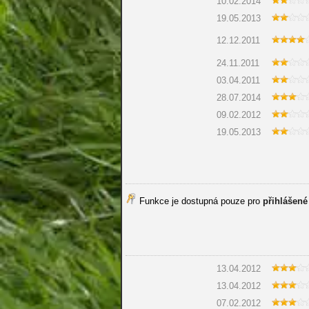
10.02.2014
19.05.2013
12.12.2011
24.11.2011
03.04.2011
28.07.2014
09.02.2012
19.05.2013
Funkce je dostupná pouze pro
přihlášené
13.04.2012
13.04.2012
07.02.2012