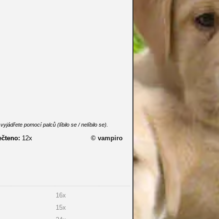
dřete pomocí palců (líbilo se / nelíbilo se).
ečteno:
12x
© vampiro
16x
15x