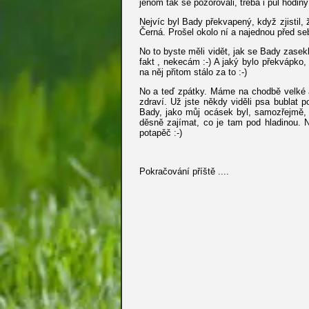
jenom tak se pozorovali, třeba i půl hodi
Nejvíc byl Bady překvapený, když zjistil, 
Černá. Prošel okolo ní a najednou před se
No to byste měli vidět, jak se Bady zasekl
fakt , nekecám :-) A jaký bylo překvápko,
na něj přitom stálo za to :-)
No a teď zpátky. Máme na chodbě velké ak
zdraví. Už jste někdy viděli psa bublat 
Bady, jako můj ocásek byl, samozřejmě, s
děsně zajímat, co je tam pod hladinou. 
potapěč :-)
Pokračování příště ....