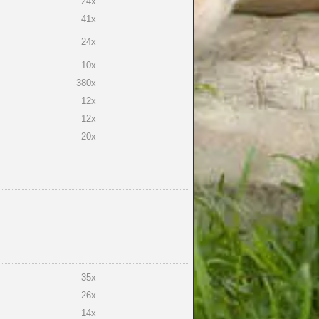
24x
41x
24x
10x
380x
12x
12x
20x
35x
26x
14x