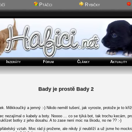
ičí
Ptáčci
Rybičky
Inzeráty
Fórum
Články
Aktuality
Bady je prostě Bady 2
k. Měkkoučký a jemný :-) Nikdo neměl tušení, jak vyroste, protože je to kř
c nezajímal o kabely a boty. Noooo ... co se týká bot, tak trochu kecám, pr
 uklízet botky z jeho dosahu. A to zase není moc na škodu, no ne ?? :-)
řátelský vztah. Moc rád ji prožene, ale nikdy jí neublíží a už jsme ho mockrá