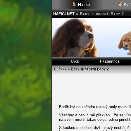
Hafíci
Koč
HAFICI.NET
»
Bady je prostě Bady 2
Úvod
Prezentace
Články
» Bady je prostě Bady 2
Badík byl od začátku takový malý medvíde
Všechny a nejvíc mě překvapil, že se vůbe
na svém místě, takže celou rodinu přinutil
S kočkou si dodnes drží takový neutrálně-p