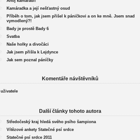
Ahoj kamarádi!
Kamáradka a její nešťastný osud
Příběh o tom, jak jsem přišel k páničkovi a on ke mně. Jsem snad
vymodlený?!
Bady je prostě Bady 6
Svatba
Naše holky a divočáci
Jak jsem přišla k Lejdynce
Jak sem poznal páníčky
Komentáře návštěvníků
 uživatele
Další články tohoto autora
Středočeský kraj hledá svého psího šampiona
Vítězové ankety Statečné psí srdce
Statečné psí srdce 2011