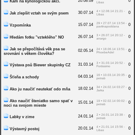
20.08.09
0
Kam na kynologickou akci.
Libas
4 • 12.08.14 21:21 -
30.07.14
0
Jak zlepšit vztah se svým psem
Libas
29 • 27.07.14 13:54 -
15.07.14
0
Vzpomínka
pavlinapoddana
3 • 26.07.14 20:12 -
26.07.14
0
Hledám fotku "vzteklého" NO
anargo
Jak se přepočítává věk psa se
24 • 18.06.14 13:51 -
02.05.14
0
PhoebeAdel
srovnání s věkem člověka?
3 • 31.03.14 20:52 -
31.03.14
0
Výstava psů Biewer skupinky CZ
Fortissimo
16 • 10.03.14 20:35 -
04.03.14
0
Šťeňa a schody
petrab
34 • 24.02.14 03:27 -
18.02.14
0
Ako ju naučiť neutekať odo mňa
Jarka
Ako naučiť šteniatko samo spať v
19 • 02.02.14 00:02 -
15.01.14
0
petrab
noci na svojom mieste
2 • 24.01.14 23:38 -
24.01.14
0
Labky v zime
petrab
4 • 21.01.14 15:56 -
20.01.14
0
Výstavný postoj
Libas