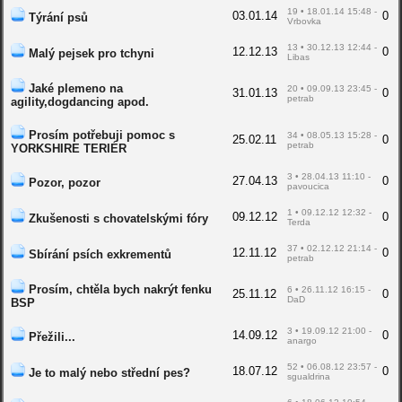
19 • 18.01.14 15:48 -
03.01.14
0
Týrání psů
Vrbovka
13 • 30.12.13 12:44 -
12.12.13
0
Malý pejsek pro tchyni
Libas
Jaké plemeno na
20 • 09.09.13 23:45 -
31.01.13
0
petrab
agility,dogdancing apod.
Prosím potřebuji pomoc s
34 • 08.05.13 15:28 -
25.02.11
0
petrab
YORKSHIRE TERIÉR
3 • 28.04.13 11:10 -
27.04.13
0
Pozor, pozor
pavoucica
1 • 09.12.12 12:32 -
09.12.12
0
Zkušenosti s chovatelskými fóry
Terda
37 • 02.12.12 21:14 -
12.11.12
0
Sbírání psích exkrementů
petrab
Prosím, chtěla bych nakrýt fenku
6 • 26.11.12 16:15 -
25.11.12
0
DaD
BSP
3 • 19.09.12 21:00 -
14.09.12
0
Přežili...
anargo
52 • 06.08.12 23:57 -
18.07.12
0
Je to malý nebo střední pes?
sgualdrina