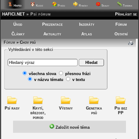
Hafíci
Kočičí
Ptáčci
Rybičky
Skalky
Terárka
HAFICI.NET
»
Psí fórum
Přihlásit se
Úvod
Prezentace
Inzeráty
Fórum
Články
Aktuality
Atlas
Ostatní
Fórum
»
Chov psů
Vyhledávání v této sekci
všechna slova
přesnou frázi
v názvu tématu
v textu
Psí rasy
Krytí,
Výstavy
Genetika
Psi bez
březost,
psů
PP
porod
Založit nové téma