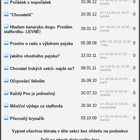
6 • 18.06.12 10:54 -
15.06.12
0
Pořádek x nepořádek
petrab
21 • 14.06.12 16:27 -
20.05.12
0
"Chovatelé"
petrab
Hladam kanarsku dogu. Prodám
18 • 04.02.12 18:05 -
29.01.12
0
petrab
staffordku. LEVNĚ!
139 • 31.10.11 13:36
05.08.09
0
Prosím o radu s výběrem pejska
- Inky
4 • 22.02.11 17:33 -
22.02.11
0
jakého vhodného pejska?
Katy
19 • 18.01.11 10:26 -
09.01.11
0
Chovatel Irských setrů- najde se?
mimišák
3 • 26.09.10 20:33 -
26.09.10
0
Očipování štěněte
marfi
3 • 23.07.10 09:42 -
20.07.10
0
Každý Pes je jedinečný
nelinka
4 • 28.04.10 10:26 -
26.04.10
0
Měsíční výdaje za stafforda
hanysek80
5 • 30.10.09 11:09 -
03.10.09
0
Přerostlý krysařík
Sandy
Vypsat všechna témata v této sekci bez ohledu na podsekce
Zpět na obsah diskuzního fora