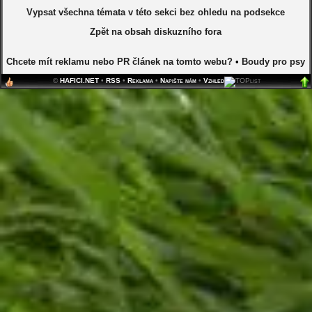
Vypsat všechna témata v této sekci bez ohledu na podsekce
Zpět na obsah diskuzního fora
Chcete mít reklamu nebo PR článek na tomto webu?
•
Boudy pro psy
©
HAFICI.NET
•
RSS
•
Reklama
•
Napište nám
•
Vzhled