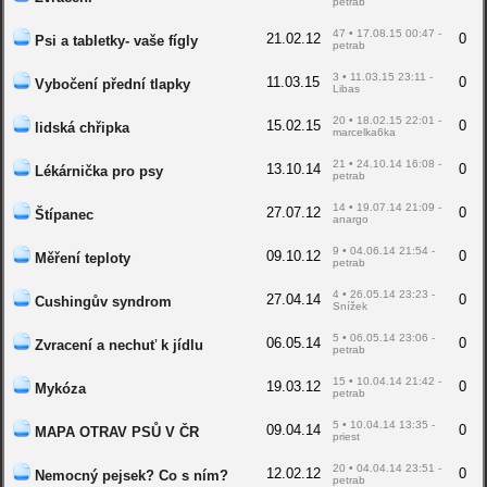
petrab
47 • 17.08.15 00:47 -
21.02.12
0
Psi a tabletky- vaše fígly
petrab
3 • 11.03.15 23:11 -
11.03.15
0
Vybočení přední tlapky
Libas
20 • 18.02.15 22:01 -
15.02.15
0
lidská chřipka
marcelka6ka
21 • 24.10.14 16:08 -
13.10.14
0
Lékárnička pro psy
petrab
14 • 19.07.14 21:09 -
27.07.12
0
Štípanec
anargo
9 • 04.06.14 21:54 -
09.10.12
0
Měření teploty
petrab
4 • 26.05.14 23:23 -
27.04.14
0
Cushingův syndrom
Snížek
5 • 06.05.14 23:06 -
06.05.14
0
Zvracení a nechuť k jídlu
petrab
15 • 10.04.14 21:42 -
19.03.12
0
Mykóza
petrab
5 • 10.04.14 13:35 -
09.04.14
0
MAPA OTRAV PSŮ V ČR
priest
20 • 04.04.14 23:51 -
12.02.12
0
Nemocný pejsek? Co s ním?
petrab