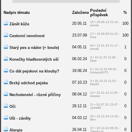
Poslední
Nadpis tématu
Založeno
%
příspěvek
15 • 26.08.13 22:14 -
20.05.11
100
Zánět kůže
petrab
17 • 18.08.09 01:24 -
23.07.09
100
Cestovní nevolnost
Katy
64 • 12.01.19 21:17 -
04.05.11
1
Starý pes a nádor (+ boule)
petrab
3 • 10.11.25 11:09 -
06.02.24
0
Konečky hladkosrstých uší
Elisa
5 • 16.12.24 09:36 -
19.06.24
0
Co dát pejskovi na klouby?
Kristyna9375
3 • 20.10.23 11:03 -
07.10.23
0
Brzký odchod pejska
Dita33
12 • 21.01.23 11:05 -
08.04.12
0
Nechutenství - různé příčiny
krisstaz
11 • 02.07.20 13:47 -
29.12.11
0
Oči
vydra89
43 • 23.12.19 13:18 -
04.03.12
0
Uši - záněty
Ben
37 • 20.10.19 08:28 -
26.04.11
0
Alergie
Zdenka.H