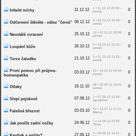
1 • 11.12.12 20:56 -
11.12.12
0
Infarkt míchy
petrab
4 • 09.12.12 16:39 -
08.12.12
0
Odčervení štěněte - nález "červů"
petrab
12 • 02.11.12 23:08 -
25.10.12
0
Neustálé zvracení
petrab
4 • 26.10.12 21:52 -
26.10.12
0
Loupání kůže
petrab
2 • 21.10.12 23:20 -
21.10.12
0
Torze žaludku
petrab
První pomoc při průjmu-
10 • 19.10.12 09:46 -
03.03.12
0
petrab
homeopatika
38 • 29.09.12 16:52 -
18.11.10
0
Otlaky
petrab
1 • 07.08.12 12:54 -
07.08.12
0
Slepí pejskové
sgualdrina
62 • 13.07.12 17:11 -
03.03.10
0
Falešná březost
Milena
7 • 24.06.12 20:59 -
24.06.12
0
Jak posílit zadní nožky
Terda
5 • 06.06.12 14:21 -
27.05.12
0
Kardiak a agility?