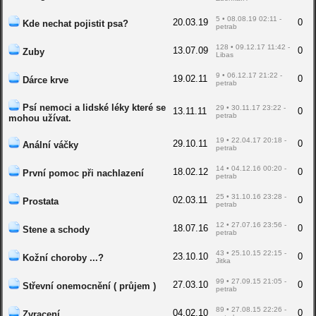
5 • 08.08.19 02:11 -
20.03.19
0
Kde nechat pojistit psa?
petrab
128 • 09.12.17 11:42 -
13.07.09
0
Zuby
Libas
9 • 06.12.17 21:22 -
19.02.11
0
Dárce krve
petrab
Psí nemoci a lidské léky které se
29 • 30.11.17 23:22 -
13.11.11
0
petrab
mohou užívat.
19 • 22.04.17 20:18 -
29.10.11
0
Anální váčky
petrab
14 • 04.12.16 00:20 -
18.02.12
0
První pomoc při nachlazení
petrab
25 • 31.10.16 23:28 -
02.03.11
0
Prostata
petrab
12 • 27.07.16 23:56 -
18.07.16
0
Stene a schody
petrab
43 • 25.10.15 22:15 -
23.10.10
0
Kožní choroby ...?
Jitka
99 • 27.09.15 21:05 -
27.03.10
0
Střevní onemocnění ( průjem )
petrab
89 • 27.08.15 22:26 -
04.02.10
0
Zvracení