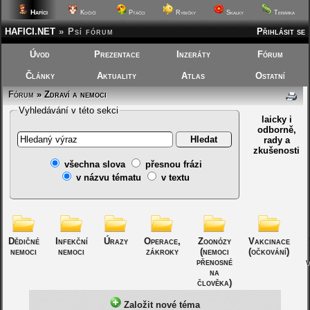
Hafíci
Kočičí
Ptáčci
Rybičky
Skalky
Terárka
HAFICI.NET
»
Psí fórum
Přihlásit se
Úvod
Prezentace
Inzeráty
Fórum
Články
Aktuality
Atlas
Ostatní
Fórum
»
Zdraví a nemoci
Vyhledávání v této sekci
laicky i
odborně,
rady a
zkušenosti
všechna slova
přesnou frázi
v názvu tématu
v textu
Dědičné
Infekční
Úrazy
Operace,
Zoonózy
Vakcinace
nemoci
nemoci
zákroky
(nemoci
(očkování)
přenosné
v
na
člověka)
Založit nové téma