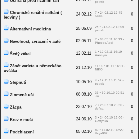
Ochrana před lízáním ran
petrab
Chronické renální selhání (
7 • 24.02.12 16:45 -
24.02.12
0
sarka
ledviny )
25 • 24.02.12 13:05 -
25.06.09
0
Alternativní medicína
petrab
7 • 03.05.11 10:33 -
02.05.11
0
Nevolnost, zvracení v autě
PhoebeAdel
1 • 12.02.11 16:19 -
12.02.11
0
Šedý zákal
Anonym
Zánět varlete u německého
11 • 07.01.11 16:01 -
21.12.10
0
NIKO
ovčáka
4 • 12.11.10 11:59 -
10.05.10
0
Slepnutí
petrab
33 • 30.10.10 20:51 -
08.08.10
0
Zlomené uši
Jiri
7 • 25.07.10 23:50 -
23.07.10
0
Zácpa
defisa
3 • 24.06.10 12:06 -
24.06.10
0
Krev v moči
Goffynka
82 • 11.02.10 12:27 -
05.02.10
0
Podchlazení
Veya007