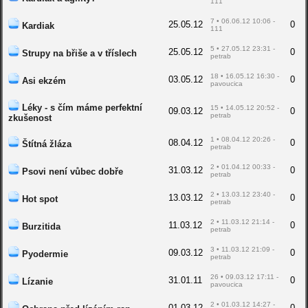
111
7 • 06.06.12 10:06 -
25.05.12
0
Kardiak
111
5 • 27.05.12 23:31 -
25.05.12
0
Strupy na břiše a v tříslech
petrab
18 • 16.05.12 16:30 -
03.05.12
0
Asi ekzém
pavoucica
Léky - s čím máme perfektní
15 • 14.05.12 20:52 -
09.03.12
0
petrab
zkušenost
1 • 08.04.12 20:26 -
08.04.12
0
Štítná žláza
petrab
2 • 01.04.12 00:33 -
31.03.12
0
Psovi není vůbec dobře
petrab
2 • 13.03.12 23:40 -
13.03.12
0
Hot spot
petrab
2 • 11.03.12 21:14 -
11.03.12
0
Burzitida
petrab
3 • 11.03.12 21:09 -
09.03.12
0
Pyodermie
petrab
26 • 09.03.12 17:11 -
31.01.11
0
Lízanie
pavoucica
2 • 01.03.12 14:27 -
01.03.12
0