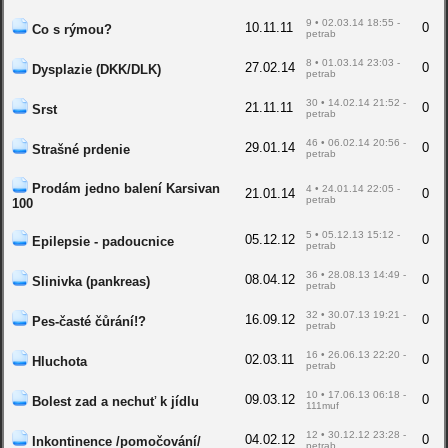
9 • 02.03.14 18:55 -
10.11.11
0
Co s rýmou?
petrab
8 • 01.03.14 23:03 -
27.02.14
0
Dysplazie (DKK/DLK)
petrab
30 • 14.02.14 21:52 -
21.11.11
0
Srst
petrab
46 • 06.02.14 20:56 -
29.01.14
0
Strašné prdenie
petrab
Prodám jedno balení Karsivan
4 • 24.01.14 22:05 -
21.01.14
0
petrab
100
5 • 05.12.13 15:12 -
05.12.12
0
Epilepsie - padoucnice
petrab
36 • 28.08.13 14:49 -
08.04.12
0
Slinivka (pankreas)
petrab
32 • 30.07.13 19:21 -
16.09.12
0
Pes-časté čůrání!?
petrab
16 • 26.06.13 22:20 -
02.03.11
0
Hluchota
petrab
10 • 17.06.13 06:18 -
09.03.12
0
Bolest zad a nechuť k jídlu
111muf
12 • 30.12.12 23:28 -
04.02.12
0
Inkontinence /pomočování/
petrab